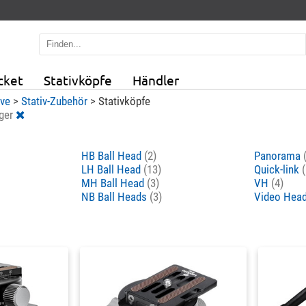
cket
Stativköpfe
Händler
ive
>
Stativ-Zubehör
>
Stativköpfe
ger
HB Ball Head
(2)
Panorama
LH Ball Head
(13)
Quick-link
(
MH Ball Head
(3)
VH
(4)
NB Ball Heads
(3)
Video Hea