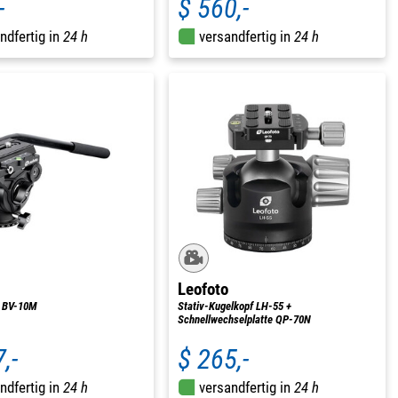
-
$ 560,-
ndfertig in
24 h
versandfertig in
24 h
Leofoto
r BV-10M
Stativ-Kugelkopf LH-55 +
Schnellwechselplatte QP-70N
,-
$ 265,-
ndfertig in
24 h
versandfertig in
24 h