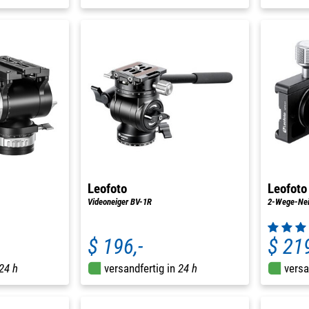
Leofoto
Leofoto
Videoneiger BV-1R
2-Wege-Ne
$ 196,-
$ 219
24 h
versandfertig in
24 h
versa