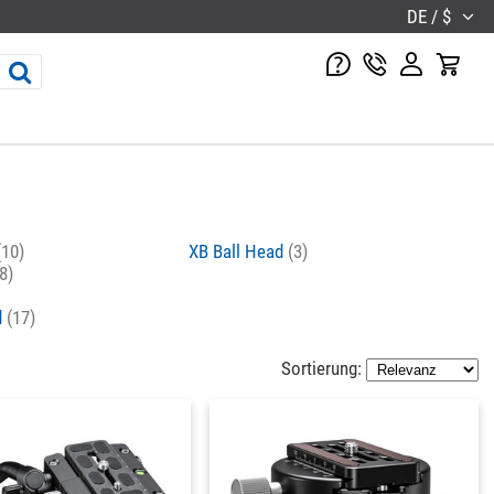
DE / $
(10)
XB Ball Head
(3)
8)
d
(17)
Sortierung: