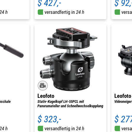
$ 427,-
$ 92,
24 h
versandfertig in
24 h
versa
Leofoto
Leofoto
bschale
Stativ-Kugelkopf LH-55PCL mit
Videoneige
Panoramateller und Schnellwechselkupplung
$ 323,-
$ 277
24 h
versandfertig in
24 h
versa