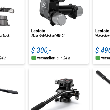
Leofoto
Leofoto
l black
Stativ-Getriebekopf GW-01
Videoneiger
$ 300,-
$ 496
24 h
versandfertig in
24 h
versa