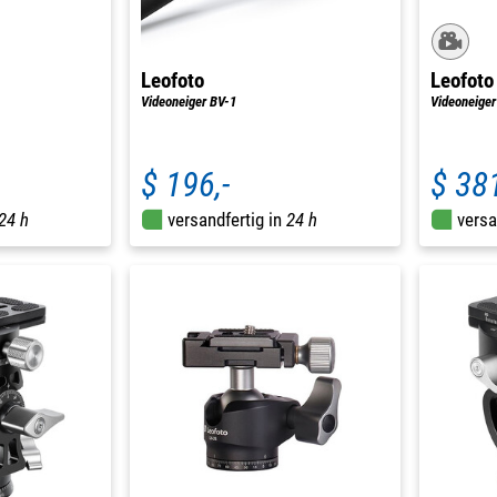
Leofoto
Leofoto
Videoneiger BV-1
Videoneiger
$ 196,-
$ 381
24 h
versandfertig in
24 h
versa