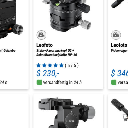
Leofoto
Leofoto
it Getriebe
Stativ-Panoramakopf G2 +
Videoneiger
Schnellwechselplatte NP-60
( 5 / 5 )
$ 230,-
$ 346
24 h
versandfertig in
24 h
versa