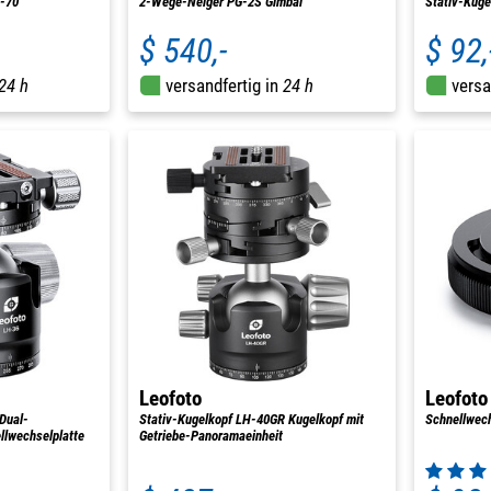
-70
2-Wege-Neiger PG-2S Gimbal
Stativ-Kug
$ 540,-
$ 92,
24 h
versandfertig in
24 h
versa
Leofoto
Leofoto
Dual-
Stativ-Kugelkopf LH-40GR Kugelkopf mit
Schnellwec
llwechselplatte
Getriebe-Panoramaeinheit