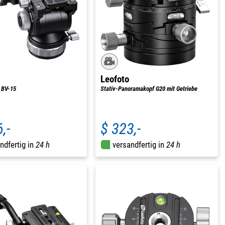
Leofoto
 BV-15
Stativ-Panoramakopf G20 mit Getriebe
,-
$ 323,-
ndfertig in
24 h
versandfertig in
24 h