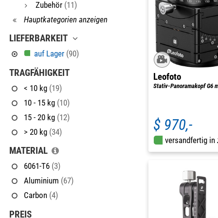
Zubehör
(11)
Hauptkategorien anzeigen
LIEFERBARKEIT
auf Lager
(90)
TRAGFÄHIGKEIT
Leofoto
Stativ-Panoramakopf G6 m
< 10 kg
(19)
10 - 15 kg
(10)
15 - 20 kg
(12)
$ 970,-
> 20 kg
(34)
versandfertig in
MATERIAL
6061-T6
(3)
Aluminium
(67)
Carbon
(4)
PREIS