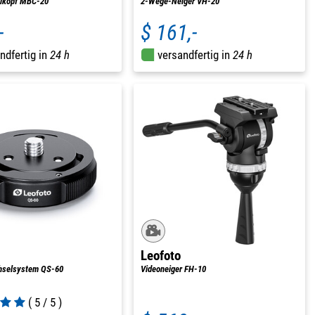
elkopf MBC-20
2-Wege-Neiger VH-20
-
$ 161,-
ndfertig in
24 h
versandfertig in
24 h
Leofoto
hselsystem QS-60
Videoneiger FH-10
( 5 / 5 )