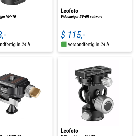
Leofoto
ger VH-10
Videoneiger BV-0R schwarz
,-
$ 115,-
ndfertig in
24 h
versandfertig in
24 h
Leofoto