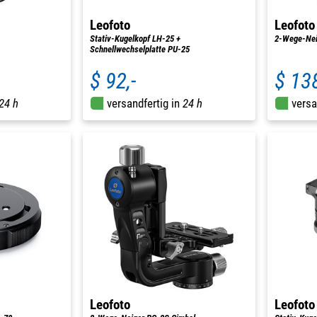
Leofoto
Leofoto
Stativ-Kugelkopf LH-25 +
2-Wege-Nei
Schnellwechselplatte PU-25
$ 92,-
$ 138
24 h
versandfertig in
24 h
versa
Leofoto
Leofoto