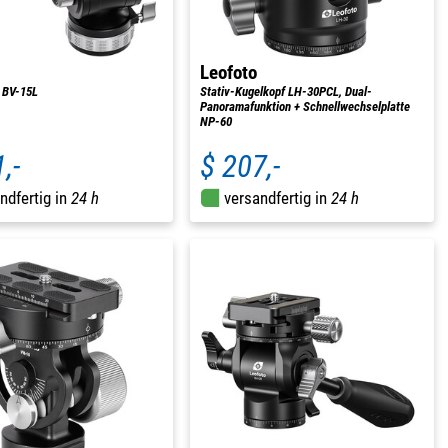
Leofoto
 BV-15L
Stativ-Kugelkopf LH-30PCL, Dual-
Panoramafunktion + Schnellwechselplatte
NP-60
,-
$ 207,-
ndfertig in
24 h
versandfertig in
24 h