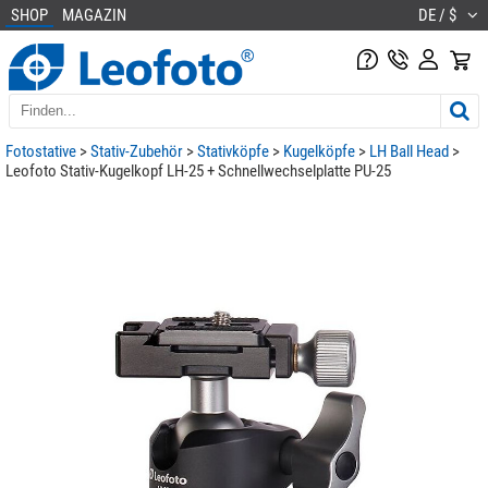
SHOP
MAGAZIN
DE / $
Fotostative
>
Stativ-Zubehör
>
Stativköpfe
>
Kugelköpfe
>
LH Ball Head
>
Leofoto Stativ-Kugelkopf LH-25 + Schnellwechselplatte PU-25