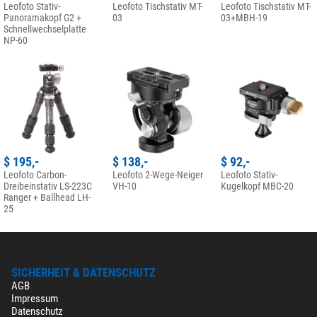
Leofoto Stativ-
Leofoto Tischstativ MT-
Leofoto Tischstativ MT-
Panoramakopf G2 +
03
03+MBH-19
Schnellwechselplatte
NP-60
$ 195,-
$ 138,-
$ 92,-
Leofoto Carbon-
Leofoto 2-Wege-Neiger
Leofoto Stativ-
Dreibeinstativ LS-223C
VH-10
Kugelkopf MBC-20
Ranger + Ballhead LH-
25
SICHERHEIT & DATENSCHUTZ
AGB
Impressum
Datenschutz