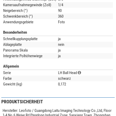
Kameraaufnahmegewinde (Zoll)
1/4
Neigebereich (°)
90
Schwenkbereich (°)
360
Anwendungsgebiete
Foto
Besonderheiten
Schnellkupplungsplatte
ja
Ablageplatte
nein
Panorama Skala
ja
Integrierte Polhöhenwiege
ja
Allgemein
Serie
LH Ball Head
Farbe
schwarz
Gewicht (kg)
0,172
PRODUKTSICHERHEIT
Hersteller:
Leofoto / Guangdong Laitu Imaging Technology Co.,Ltd, Floor
1-4,No.6 Weiye Rd Pingdong Industrial Zone, Sanxiang Town, Zhongshan