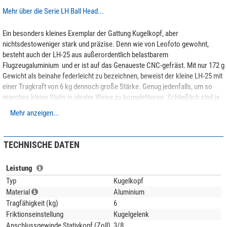
Mehr über die Serie LH Ball Head...
Ein besonders kleines Exemplar der Gattung Kugelkopf, aber
nichtsdestoweniger stark und präzise. Denn wie von Leofoto gewohnt,
besteht auch der LH-25 aus außerordentlich belastbarem
Flugzeugaluminium  und er ist auf das Genaueste CNC-gefräst. Mit nur 172 g
Gewicht als beinahe federleicht zu bezeichnen, beweist der kleine LH-25 mit
einer Tragkraft von 6 kg dennoch große Stärke. Genug jedenfalls, um so
manches kleine Stativ in idealer Weise zu komplettieren. Schließlich sind ja
nicht alle Fotografen immer nur mit großer und schwerer Kamera
Mehr anzeigen...
unterwegs, im Gegenteil.
Für die Metallteile verwendet Leofoto die hochwertige
6061-T6 Aluminium-
TECHNISCHE DATEN
Legierung
mit Magnesium und Silizium als Legierungsbestandteile. Dieses
korrosionsbeständige Material zeichnet sich durch hohe Festigkeit und gute
Leistung
Zähigkeit aus. Die Streckgrenze ist vergleichbar mit Baustahl. Alle Teile
werden auf modernsten
CNC-Maschinen
aus dem vollen Material gefräst
Typ
Kugelkopf
und sind dadurch deutlich
stabiler als Gußteile
. Auch hier macht Leofoto
Material
Aluminium
keine Kompromisse!
Tragfähigkeit (kg)
6
Friktionseinstellung
Kugelgelenk
Anschlussgewinde Stativkopf (Zoll)
3/8