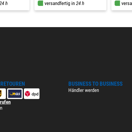
24 h
versandfertig in
24 h
versa
 RETOUREN
BUSINESS TO BUSINESS
Händler werden
rrufen
en