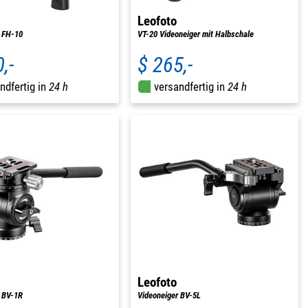
Leofoto
 FH-10
VT-20 Videoneiger mit Halbschale
,-
$ 265,-
ndfertig in
24 h
versandfertig in
24 h
Leofoto
 BV-1R
Videoneiger BV-5L