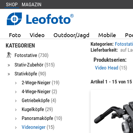
SHOP
MAGAZIN
Foto
Video
Outdoor/Jagd
Mobile
Po
Kategorien:
Fotostat
KATEGORIEN
Lieferbarkeit:
auf La
Fotostative
(730)
Produktserien:
Stativ-Zubehör
(515)
Video Head
(15)
Stativköpfe
(90)
Artikel 1 - 15 von 15
2-Wege-Neiger
(19)
4-Wege-Neiger
(2)
Getriebeköpfe
(4)
Kugelköpfe
(29)
Panoramaköpfe
(10)
Videoneiger
(15)