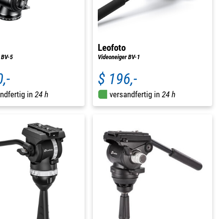
Leofoto
 BV-5
Videoneiger BV-1
,-
$ 196,-
ndfertig in
24 h
versandfertig in
24 h