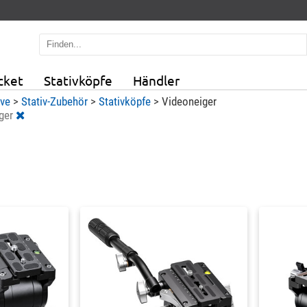
cket
Stativköpfe
Händler
ive
>
Stativ-Zubehör
>
Stativköpfe
>
Videoneiger
ger