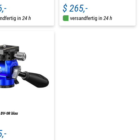
,-
$ 265,-
ndfertig in
24 h
versandfertig in
24 h
 BV-0R blau
,-