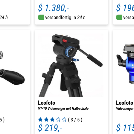
$ 1.380,-
$ 196
24 h
versandfertig in
24 h
versa
Leofoto
Leofoto
VT-10 Videoneiger mit Halbschale
Videoneiger
5 )
( 3 / 5 )
$ 219,-
$ 115