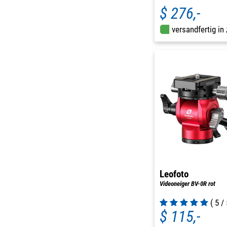
$ 276,-
versandfertig in
Leofoto
Videoneiger BV-0R rot
( 5 / 
$ 115,-