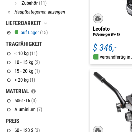
Zubehör
(11)
Hauptkategorien anzeigen
LIEFERBARKEIT
Leofoto
auf Lager
(15)
Videoneiger BV-15
TRAGFÄHIGKEIT
$ 346,-
< 10 kg
(11)
versandfertig in
10 - 15 kg
(2)
15 - 20 kg
(1)
> 20 kg
(1)
MATERIAL
6061-T6
(3)
Aluminium
(7)
PREIS
60 - 120 $
(3)