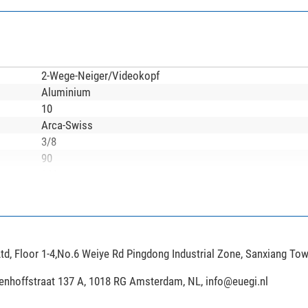
2-Wege-Neiger/Videokopf
Aluminium
10
Arca-Swiss
3/8
90
360
Foto
ja
td, Floor 1-4,No.6 Weiye Rd Pingdong Industrial Zone, Sanxiang To
nein
ja
ijenhoffstraat 137 A, 1018 RG Amsterdam, NL,
info@euegi.nl
ja
nein