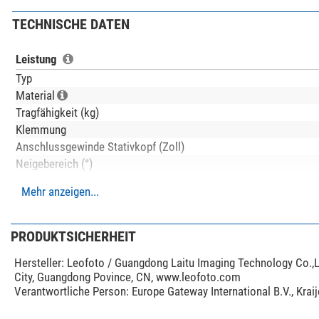
TECHNISCHE DATEN
Leistung
Typ
Material
Tragfähigkeit (kg)
Klemmung
Anschlussgewinde Stativkopf (Zoll)
Neigebereich (°)
Schwenkbereich (°)
Mehr anzeigen...
Anwendungsgebiete
Besonderheiten
PRODUKTSICHERHEIT
Schnellkupplungsplatte
Hersteller:
Leofoto / Guangdong Laitu Imaging Technology Co.,L
Ablageplatte
City, Guangdong Povince, CN, www.leofoto.com
Panorama Skala
Verantwortliche Person:
Europe Gateway International B.V., Kra
Integrierte Polhöhenwiege
Transporttasche im Lieferumfang