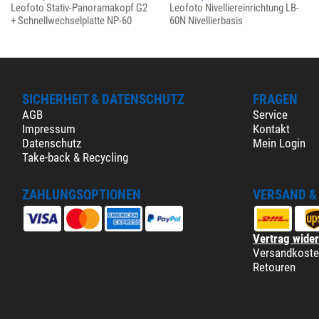
Leofoto Stativ-Panoramakopf G2
Leofoto Nivelliereinrichtung LB-
+ Schnellwechselplatte NP-60
60N Nivellierbasis
SICHERHEIT & DATENSCHUTZ
FRAGEN
AGB
Service
Impressum
Kontakt
Datenschutz
Mein Login
Take-back & Recycling
ZAHLUNGSOPTIONEN
VERSAND &
Vertrag wide
Versandkost
Retouren