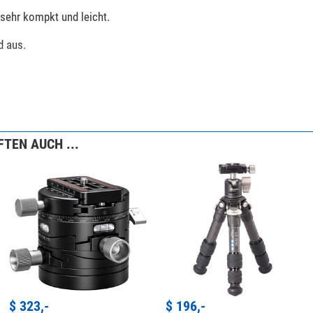
sehr kompkt und leicht.
d aus.
TEN AUCH ...
Produkt?
Bitte wenden Sie sich hierzu an unseren Kundenservice!
$ 323,-
$ 196,-