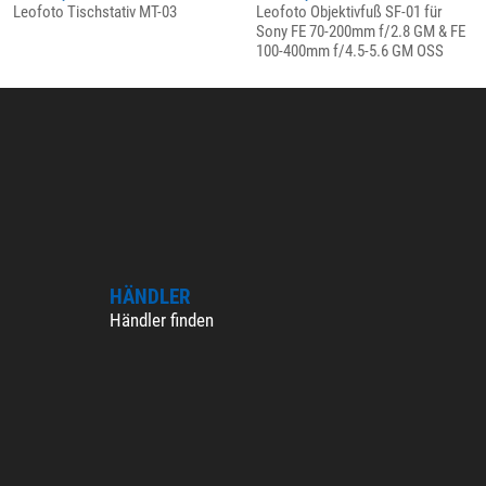
Leofoto Tischstativ MT-03
Leofoto Objektivfuß SF-01 für
Sony FE 70-200mm f/2.8 GM & FE
100-400mm f/4.5-5.6 GM OSS
HÄNDLER
Händler finden