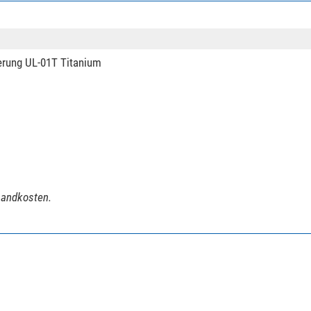
nein
Gimbal Head
erung UL-01T Titanium
schwarz
0,325
8
6,3
10,6
rsandkosten.