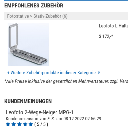
EMPFOHLENES ZUBEHÖR
Videoneiger
Fotostative > Stativ-Zubehör (6)
Allgemein
Serie
Leofoto L-Halt
Farbe
$ 172,-*
Gewicht (kg)
Höhe (cm)
Breite (cm)
Länge (cm)
+ Weitere Zubehörprodukte in dieser Kategorie: 5
*
Alle Preise inklusive der gesetzlichen Mehrwertsteuer, zzgl. Ve
KUNDENMEINUNGEN
Leofoto 2-Wege-Neiger MPG-1
Kundenrezension von
F. K.
am 08.12.2022 02:56:29
( 5 / 5 )