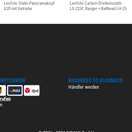
Leofoto Stativ-Panoramakopf
Leofoto Carbon-Dreibeinstativ
G20 mit Getriebe
LS-223C Ranger + Ballhead LH-25
 RETOUREN
BUSINESS TO BUSINESS
Händler werden
rrufen
en