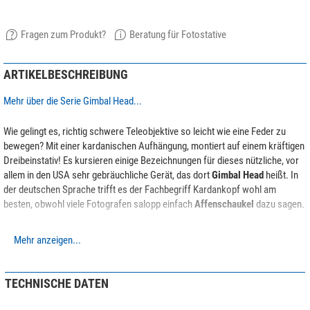
Fragen zum Produkt?
Beratung für Fotostative
ARTIKELBESCHREIBUNG
Mehr über die Serie Gimbal Head...
Wie gelingt es, richtig schwere Teleobjektive so leicht wie eine Feder zu
bewegen? Mit einer kardanischen Aufhängung, montiert auf einem kräftigen
Dreibeinstativ! Es kursieren einige Bezeichnungen für dieses nützliche, vor
allem in den USA sehr gebräuchliche Gerät, das dort
Gimbal Head
heißt. In
der deutschen Sprache trifft es der Fachbegriff Kardankopf wohl am
besten, obwohl viele Fotografen salopp einfach
Affenschaukel
dazu sagen.
Der Leofoto PG-1 Kardankopf ist vor allem für jene Fotografen eine große
Mehr anzeigen...
Hilfe, die schnell bewegte Motive von einem bestimmten Standort aus mit
Kamera und langer Brennweite verfolgen wollen. Man denke nur an
Sportveranstaltungen, Reportagen oder auch Tierbeobachtungen.
TECHNISCHE DATEN
Für die Metallteile verwendet Leofoto die hochwertige
6061-T6 Aluminium-