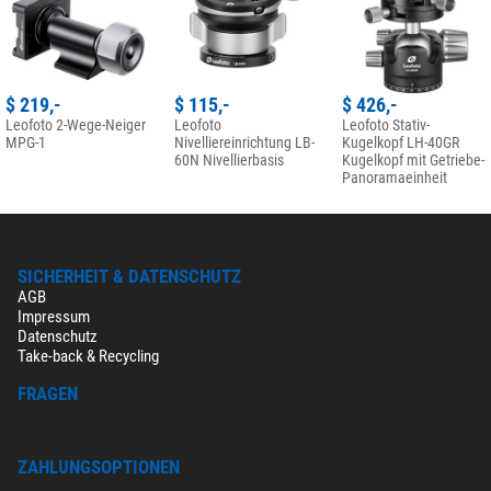
$ 219,-
$ 115,-
$ 426,-
Leofoto 2-Wege-Neiger
Leofoto
Leofoto Stativ-
MPG-1
Nivelliereinrichtung LB-
Kugelkopf LH-40GR
60N Nivellierbasis
Kugelkopf mit Getriebe-
Panoramaeinheit
SICHERHEIT & DATENSCHUTZ
AGB
Impressum
Datenschutz
Take-back & Recycling
FRAGEN
ZAHLUNGSOPTIONEN