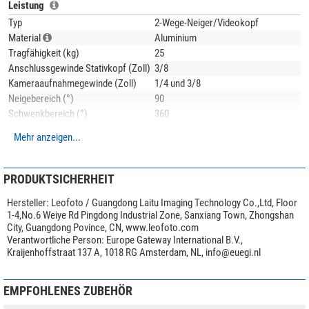
Legierung
mit Magnesium und Silizium als Legierungsbestandteile. Dieses
Leistung
korrosionsbeständige Material zeichnet sich durch hohe Festigkeit und gute
Typ
2-Wege-Neiger/Videokopf
Zähigkeit aus. Die Streckgrenze ist vergleichbar mit Baustahl. Alle Teile
Material
Aluminium
werden auf modernsten
CNC-Maschinen
aus dem vollen Material gefräst
Tragfähigkeit (kg)
25
und sind dadurch deutlich
stabiler als Gußteile
. Auch hier macht Leofoto
Anschlussgewinde Stativkopf (Zoll)
3/8
keine Kompromisse!
Kameraaufnahmegewinde (Zoll)
1/4 und 3/8
Neigebereich (°)
90
Schwenkbereich (°)
360
Anwendungsgebiete
Foto
Mehr anzeigen...
Besonderheiten
Schnellkupplungsplatte
ja
PRODUKTSICHERHEIT
Ablageplatte
nein
Hersteller:
Leofoto / Guangdong Laitu Imaging Technology Co.,Ltd, Floor
Panorama Skala
ja
1-4,No.6 Weiye Rd Pingdong Industrial Zone, Sanxiang Town, Zhongshan
Integrierte Polhöhenwiege
ja
City, Guangdong Povince, CN, www.leofoto.com
Transporttasche im Lieferumfang
nein
Verantwortliche Person:
Europe Gateway International B.V.,
Videoneiger
nein
Kraijenhoffstraat 137 A, 1018 RG Amsterdam, NL,
info@euegi.nl
Allgemein
EMPFOHLENES ZUBEHÖR
Serie
Gimbal Head