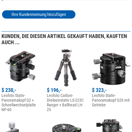
Ihre Kundenmeinung hinzufügen
KUNDEN, DIE DIESEN ARTIKEL GEKAUFT HABEN, KAUFTEN
AUCH ...
$ 230,-
$ 196,-
$ 323,-
Leofoto Stativ-
Leofoto Carbon-
Leofoto Stativ-
Panoramakopf G2 +
Dreibeinstativ LS-223C
Panoramakopf G20 mit
Schnellwechselplatte
Ranger + Ballhead LH-
Getriebe
NP-60
25