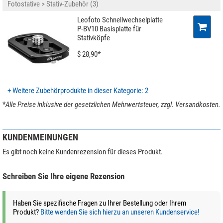
Farbe
schwarz
Fotostative > Stativ-Zubehör (3)
Gewicht (kg)
1
Leofoto Schnellwechselplatte
Höhe (cm)
25
P-BV10 Basisplatte für
Stativköpfe
$ 28,90*
+ Weitere Zubehörprodukte in dieser Kategorie: 2
*
Alle Preise inklusive der gesetzlichen Mehrwertsteuer, zzgl. Versandkosten.
KUNDENMEINUNGEN
Es gibt noch keine Kundenrezension für dieses Produkt.
Schreiben Sie Ihre eigene Rezension
Haben Sie spezifische Fragen zu Ihrer Bestellung oder Ihrem
Produkt?
Bitte wenden Sie sich hierzu an unseren Kundenservice!