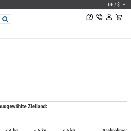
DE / $
ausgewählte Zielland:
< 4 kg
< 5 kg
< 6 kg
Nachnahme: