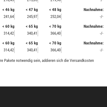
< 46 kg
< 47 kg
< 48 kg
Nachnahme:
241,64
245,97
252,04
-/-
< 60 kg
< 65 kg
< 70 kg
Nachnahme:
314,42
340,41
366,40
-/-
< 60 kg
< 65 kg
< 70 kg
Nachnahme:
314,42
340,41
366,40
-/-
ere Pakete notwendig sein, addieren sich die Versandkosten