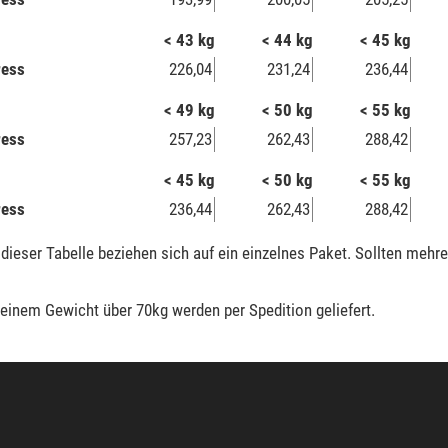
< 43 kg
< 44 kg
< 45 kg
ress
226,04
231,24
236,44
< 49 kg
< 50 kg
< 55 kg
ress
257,23
262,43
288,42
< 45 kg
< 50 kg
< 55 kg
ress
236,44
262,43
288,42
dieser Tabelle beziehen sich auf ein einzelnes Paket. Sollten mehr
einem Gewicht über 70kg werden per Spedition geliefert.