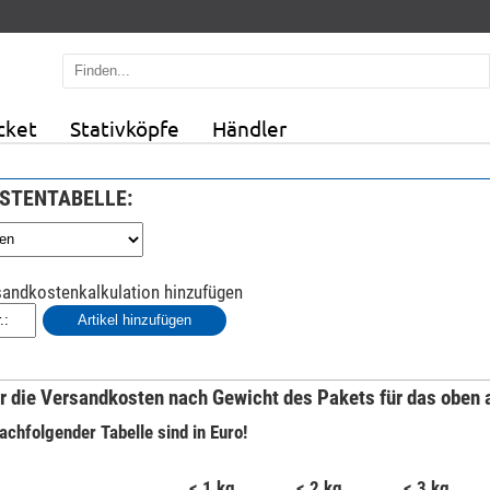
cket
Stativköpfe
Händler
STENTABELLE:
rsandkostenkalkulation hinzufügen
r die Versandkosten nach Gewicht des Pakets für das oben 
nachfolgender Tabelle sind in Euro!
< 1 kg
< 2 kg
< 3 kg