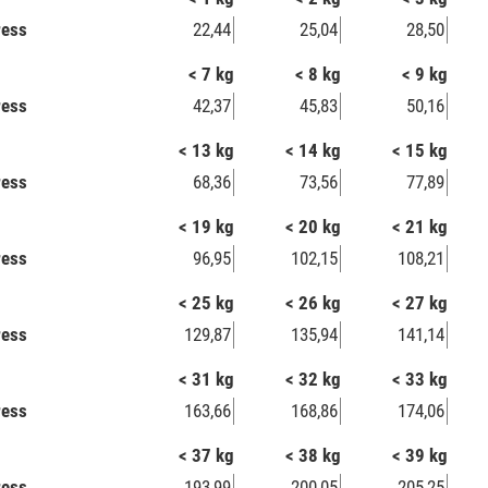
ress
22,44
25,04
28,50
< 7 kg
< 8 kg
< 9 kg
ress
42,37
45,83
50,16
< 13 kg
< 14 kg
< 15 kg
ress
68,36
73,56
77,89
< 19 kg
< 20 kg
< 21 kg
ress
96,95
102,15
108,21
< 25 kg
< 26 kg
< 27 kg
ress
129,87
135,94
141,14
< 31 kg
< 32 kg
< 33 kg
ress
163,66
168,86
174,06
< 37 kg
< 38 kg
< 39 kg
ress
193,99
200,05
205,25