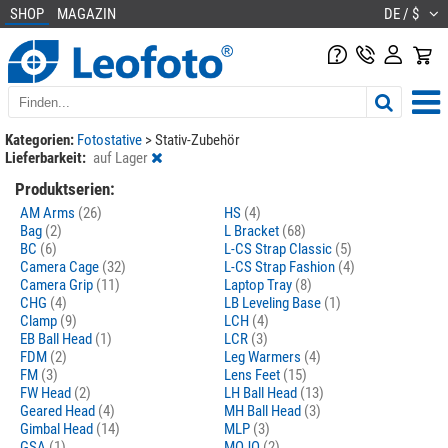
SHOP
MAGAZIN
DE / $
Kategorien:
Fotostative
>
Stativ-Zubehör
Lieferbarkeit:
auf Lager
Produktserien:
AM Arms
(26)
HS
(4)
Bag
(2)
L Bracket
(68)
BC
(6)
L-CS Strap Classic
(5)
Camera Cage
(32)
L-CS Strap Fashion
(4)
Camera Grip
(11)
Laptop Tray
(8)
CHG
(4)
LB Leveling Base
(1)
Clamp
(9)
LCH
(4)
EB Ball Head
(1)
LCR
(3)
FDM
(2)
Leg Warmers
(4)
FM
(3)
Lens Feet
(15)
FW Head
(2)
LH Ball Head
(13)
Geared Head
(4)
MH Ball Head
(3)
Gimbal Head
(14)
MLP
(3)
GSA
(1)
MOJO
(2)