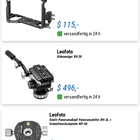
$ 115,-
versandfertig in
24 h
Leofoto
Videoneiger BV-20
$ 496,-
versandfertig in
24 h
Leofoto
Stativ-Panoramakopf Panoramateller RH-2L +
Schnellwechselplatte NP-60