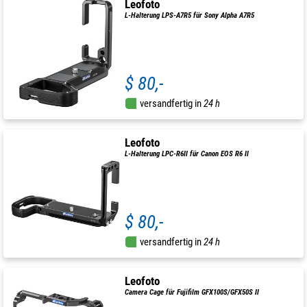
Leofoto
L-Halterung LPS-A7R5 für Sony Alpha A7R5
$ 80,-
versandfertig in
24 h
Leofoto
L-Halterung LPC-R6II für Canon EOS R6 II
$ 80,-
versandfertig in
24 h
Leofoto
Camera Cage für Fujifilm GFX100S/GFX50S II