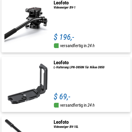
Leofoto
Videoneiger BV-1
$ 196,-
versandfertig in
24 h
Leofoto
L-Halterung LPN-D850N für Nikon D850
$ 69,-
versandfertig in
24 h
Leofoto
Videoneiger BV-15L