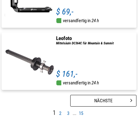
$ 69,-
versandfertig in
24 h
Leofoto
Mittelsäule DC364C für Mountain & Summit
$ 161,-
versandfertig in
24 h
NÄCHSTE
1
2
3
...
15