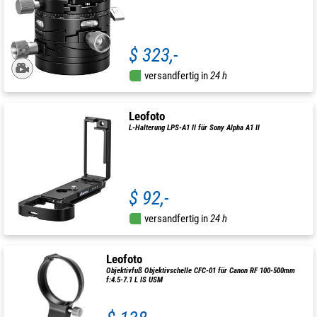
$ 323,-
versandfertig in
24 h
Leofoto
L-Halterung LPS-A1 II für Sony Alpha A1 II
$ 92,-
versandfertig in
24 h
Leofoto
Objektivfuß Objektivschelle CFC-01 für Canon RF 100-500mm
f:4.5-7.1 L IS USM