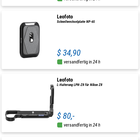
Leofoto
Schnellwechselplatte NP-65
$ 34,90
versandfertig in
24 h
Leofoto
L-Halterung LPN-Z8 für Nikon Z8
$ 80,-
versandfertig in
24 h