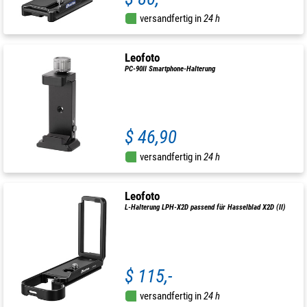
versandfertig in
24 h
Leofoto
PC-90II Smartphone-Halterung
$ 46,90
versandfertig in
24 h
Leofoto
L-Halterung LPH-X2D passend für Hasselblad X2D (II)
$ 115,-
versandfertig in
24 h