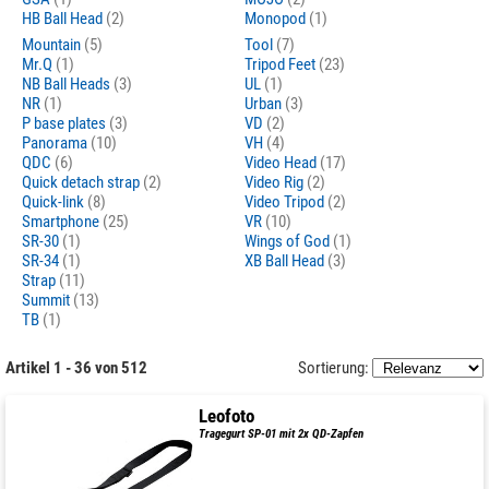
HB Ball Head
(2)
Monopod
(1)
Mountain
(5)
Tool
(7)
Mr.Q
(1)
Tripod Feet
(23)
NB Ball Heads
(3)
UL
(1)
NR
(1)
Urban
(3)
P base plates
(3)
VD
(2)
Panorama
(10)
VH
(4)
QDC
(6)
Video Head
(17)
Quick detach strap
(2)
Video Rig
(2)
Quick-link
(8)
Video Tripod
(2)
Smartphone
(25)
VR
(10)
SR-30
(1)
Wings of God
(1)
SR-34
(1)
XB Ball Head
(3)
Strap
(11)
Summit
(13)
TB
(1)
Artikel 1 - 36 von 512
Sortierung:
Leofoto
Tragegurt SP-01 mit 2x QD-Zapfen