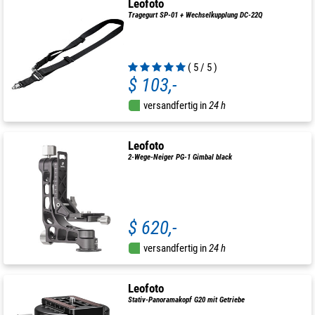
Leofoto
Tragegurt SP-01 + Wechselkupplung DC-22Q
( 5 / 5 )
$ 103,-
versandfertig in
24 h
Leofoto
2-Wege-Neiger PG-1 Gimbal black
$ 620,-
versandfertig in
24 h
Leofoto
Stativ-Panoramakopf G20 mit Getriebe