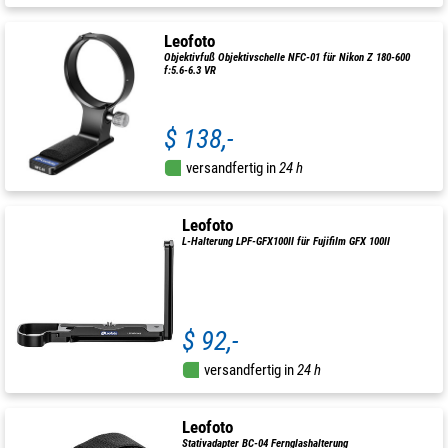
Leofoto
Objektivfuß Objektivschelle NFC-01 für Nikon Z 180-600
f:5.6-6.3 VR
$ 138,-
versandfertig in
24 h
Leofoto
L-Halterung LPF-GFX100II für Fujifilm GFX 100II
$ 92,-
versandfertig in
24 h
Leofoto
Stativadapter BC-04 Fernglashalterung