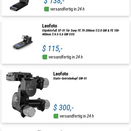
$ 138,-
versandfertig in
24 h
Leofoto
Objektivfuß SF-01 für Sony FE 70-200mm f/2.8 GM & FE 100-
400mm f/4.5-5.6 GM OSS
$ 115,-
versandfertig in
24 h
Leofoto
Stativ-Getriebekopf GW-01
$ 300,-
versandfertig in
24 h