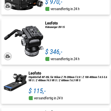
$ 970,-
versandfertig in
24 h
Leofoto
Videoneiger BV-15
$ 346,-
versandfertig in
24 h
Leofoto
Objektivfuß NF-05L für Nikon Z 70-200mm f:2.8 | Z 100-400mm f:4.5-5.6
VR S | Z 400mm f4.5 VR S | Z 600mm f:6.3 VR S
$ 115,-
versandfertig in
24 h