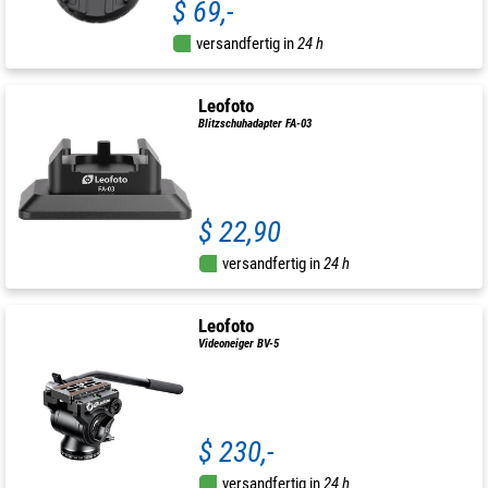
$ 69,-
versandfertig in
24 h
Leofoto
Blitzschuhadapter FA-03
$ 22,90
versandfertig in
24 h
Leofoto
Videoneiger BV-5
$ 230,-
versandfertig in
24 h