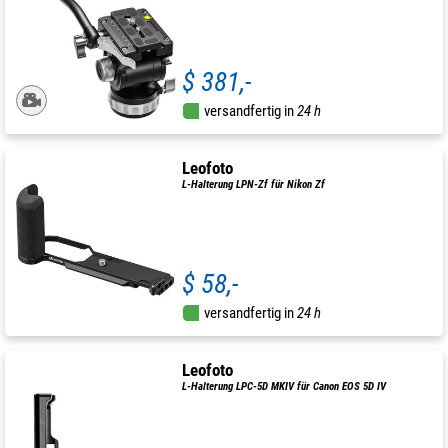
$ 381,-
versandfertig in
24 h
Leofoto
L-Halterung LPN-Zf für Nikon Zf
$ 58,-
versandfertig in
24 h
Leofoto
L-Halterung LPC-5D MKIV für Canon EOS 5D IV