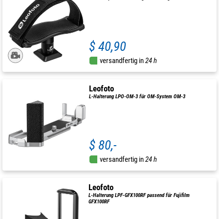
$ 40,90
versandfertig in
24 h
Leofoto
L-Halterung LPO-OM-3 für OM-System OM-3
$ 80,-
versandfertig in
24 h
Leofoto
L-Halterung LPF-GFX100RF passend für Fujifilm
GFX100RF