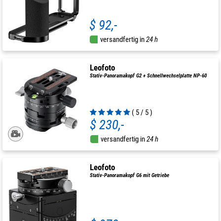
$ 92,-
versandfertig in
24 h
Leofoto
Stativ-Panoramakopf G2 + Schnellwechselplatte NP-60
( 5 / 5 )
$ 230,-
versandfertig in
24 h
Leofoto
Stativ-Panoramakopf G6 mit Getriebe