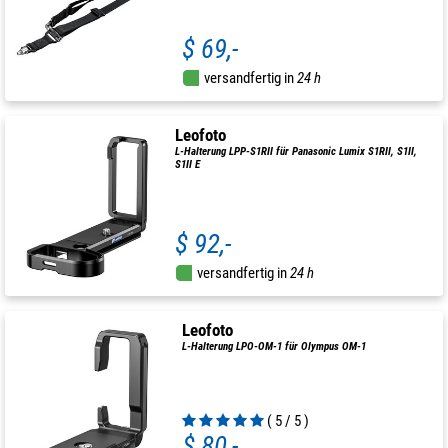
$ 69,-
versandfertig in
24 h
Leofoto
L-Halterung LPP-S1RII für Panasonic Lumix S1RII, S1II,
S1II E
$ 92,-
versandfertig in
24 h
Leofoto
L-Halterung LPO-OM-1 für Olympus OM-1
( 5 / 5 )
$ 80,-