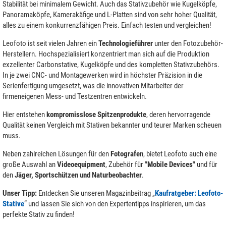
Stabilität bei minimalem Gewicht. Auch das Stativzubehör wie Kugelköpfe,
Panoramaköpfe, Kamerakäfige und L-Platten sind von sehr hoher Qualität,
alles zu einem konkurrenzfähigen Preis. Einfach testen und vergleichen!
Leofoto ist seit vielen Jahren ein
Technologieführer
unter den Fotozubehör-
Herstellern. Hochspezialisiert konzentriert man sich auf die Produktion
exzellenter Carbonstative, Kugelköpfe und des kompletten Stativzubehörs.
In je zwei CNC- und Montagewerken wird in höchster Präzision in die
Serienfertigung umgesetzt, was die innovativen Mitarbeiter der
firmeneigenen Mess- und Testzentren entwickeln.
Hier entstehen
kompromisslose Spitzenprodukte
, deren hervorragende
Qualität keinen Vergleich mit Stativen bekannter und teurer Marken scheuen
muss.
Neben zahlreichen Lösungen für den
Fotografen
, bietet Leofoto auch eine
große Auswahl an
Videoequipment
, Zubehör für
"Mobile Devices"
und für
den
Jäger, Sportschützen und Naturbeobachter
.
Unser Tipp:
Entdecken Sie unseren Magazinbeitrag „
Kaufratgeber: Leofoto-
Stative
“ und lassen Sie sich von den Expertentipps inspirieren, um das
perfekte Stativ zu finden!