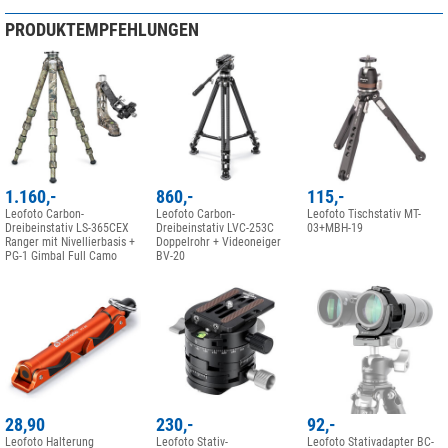
PRODUKTEMPFEHLUNGEN
1.160,-
860,-
115,-
Leofoto Carbon-
Leofoto Carbon-
Leofoto Tischstativ MT-
Dreibeinstativ LS-365CEX
Dreibeinstativ LVC-253C
03+MBH-19
Ranger mit Nivellierbasis +
Doppelrohr + Videoneiger
PG-1 Gimbal Full Camo
BV-20
28,90
230,-
92,-
Leofoto Halterung
Leofoto Stativ-
Leofoto Stativadapter BC-