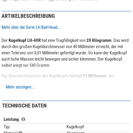
ARTIKELBESCHREIBUNG
Mehr über die Serie LH Ball Head...
Der
Kugelkopf LH-40R
hat eine Tragfähigkeit von
20 Kilogramm
. Das wird
durch den großen Kugeldurchmesser von 40 Millimeter erreicht, der mit
einer Toleranz von 0,01 Millimeter gefertigt wurde. So kann der Kugelkopf
auch hohe Massen leicht bewegen und sicher klemmen. Der Kugelkopf
selbst wiegt nur 540 Gramm.
Der Basisdurchmesser des Kugelkopfs beträgt
57 Millimeter
, der
Anschluss an das Stativ erfolgt über ein 3/8-Zoll-Fotogewinde.
Mehr anzeigen...
Weitere Besonderheiten:
Der Kugelkopf kann an seiner Basis und an der Klemmung um 360°
TECHNISCHE DATEN
gedreht werden.
Die Klemmung wird über einen großen ergonomischen Drehknopf
Leistung
gelöst.
Typ
Kugelkopf
Der Klemmwiderstands kann variabel eingestellt werden.