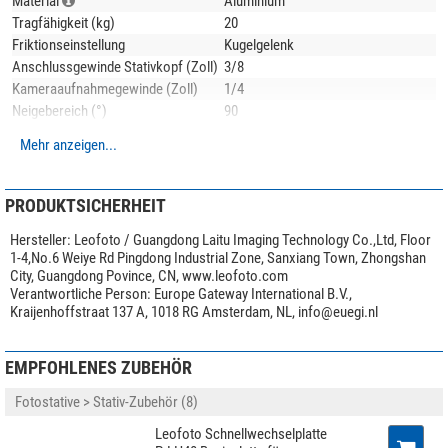
Material
Aluminium
Es stehen zwei Ausbuchtungen für Schwenks bis 90° zur Verfügung.
Tragfähigkeit (kg)
20
Der Kugelkopf ist mit einer Klemmung nach
Arca-Swiss-Standard
und einer
Friktionseinstellung
Kugelgelenk
Schnellwechselplatte
ausgestattet.
Anschlussgewinde Stativkopf (Zoll)
3/8
Kameraaufnahmegewinde (Zoll)
1/4
Für die Metallteile verwendet Leofoto die hochwertige
6061-T6 Aluminium-
Neigebereich (°)
90
Legierung
mit Magnesium und Silizium als Legierungsbestandteile. Dieses
Schwenkbereich (°)
360
korrosionsbeständige Material zeichnet sich durch hohe Festigkeit und gute
Mehr anzeigen...
Kugeldurchmesser (mm)
40
Zähigkeit aus. Die Streckgrenze ist vergleichbar mit Baustahl. Alle Teile
Anwendungsgebiete
Foto
werden auf modernsten
CNC-Maschinen
aus dem vollen Material gefräst
und sind dadurch deutlich
PRODUKTSICHERHEIT
stabiler als Gußteile
. Auch hier macht Leofoto
Besonderheiten
keine Kompromisse!
Hersteller:
Leofoto / Guangdong Laitu Imaging Technology Co.,Ltd, Floor
Mittelsäule
nein
1-4,No.6 Weiye Rd Pingdong Industrial Zone, Sanxiang Town, Zhongshan
Lieferumfang:
Schnellkupplungsplatte
ja
City, Guangdong Povince, CN, www.leofoto.com
Ablageplatte
nein
Verantwortliche Person:
Europe Gateway International B.V.,
Kugelkopf
Panorama Skala
ja
Kraijenhoffstraat 137 A, 1018 RG Amsterdam, NL,
info@euegi.nl
Schnellwechselplatte
Integrierte Polhöhenwiege
ja
Transporttasche
Werkzeug
EMPFOHLENES ZUBEHÖR
Allgemein
Serie
LH Ball Head
Fotostative > Stativ-Zubehör (8)
Farbe
schwarz
Leofoto Schnellwechselplatte
Gewicht (kg)
0,54