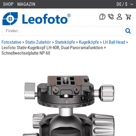
SHOP
MAGAZIN
DE / $
Fotostative
>
Stativ-Zubehör
>
Stativköpfe
>
Kugelköpfe
>
LH Ball Head
>
Leofoto Stativ-Kugelkopf LH-40R, Dual-Panoramafunktion +
Schnellwechselplatte NP-60