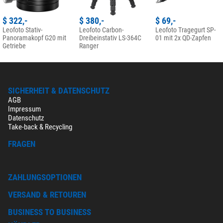
$ 322,-
$ 380,-
$ 69,-
Leofoto Stativ-
Leofoto Carbon-
Leofoto Tragegurt SP-
Panoramakopf G20 mit
Dreibeinstativ LS-364C
01 mit 2x QD-Zapfen
Getriebe
Ranger
SICHERHEIT & DATENSCHUTZ
AGB
Impressum
Datenschutz
Take-back & Recycling
FRAGEN
ZAHLUNGSOPTIONEN
VERSAND & RETOUREN
BUSINESS TO BUSINESS