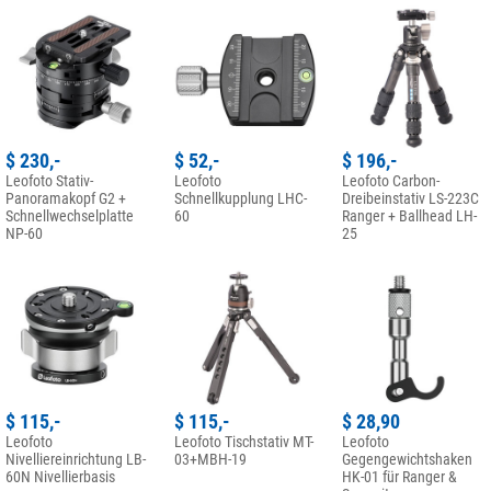
$ 230,-
$ 52,-
$ 196,-
Leofoto Stativ-
Leofoto
Leofoto Carbon-
Panoramakopf G2 +
Schnellkupplung LHC-
Dreibeinstativ LS-223C
Schnellwechselplatte
60
Ranger + Ballhead LH-
NP-60
25
$ 115,-
$ 115,-
$ 28,90
Leofoto
Leofoto Tischstativ MT-
Leofoto
Nivelliereinrichtung LB-
03+MBH-19
Gegengewichtshaken
60N Nivellierbasis
HK-01 für Ranger &