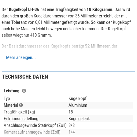
Der
Kugelkopf LH-36
hat eine Tragfähigkeit von
18 Kilogramm
. Das wird
durch den großen Kugeldurchmesser von 36 Millimeter erreicht, der mit
einer Toleranz von 0,01 Millimeter gefertigt wurde. So kann der Kugelkopf
auch hohe Massen leicht bewegen und sicher klemmen. Der Kugelkopf
selbst wiegt nur 410 Gramm.
Der Basisdurchmesser des Kugelkopfs beträgt
52 Millimeter
, der
Anschluss an das Stativ erfolgt über ein 3/8-Zoll-Fotogewinde.
Mehr anzeigen...
Weitere Besonderheiten:
Der Kugelkopf kann an seiner Basis und an der Klemmung um 360°
TECHNISCHE DATEN
gedreht werden.
Die Klemmung wird über einen großen ergonomischen Drehknopf
Leistung
gelöst.
Typ
Kugelkopf
Der Klemmwiderstands kann variabel eingestellt werden.
Material
Aluminium
Es stehen zwei Ausbuchtungen für Schwenks bis 90° zur Verfügung.
Tragfähigkeit (kg)
18
Der Kugelkopf ist mit einer Klemmung nach
Arca-Swiss-Standard
und einer
Friktionseinstellung
Kugelgelenk
Schnellwechselplatte
ausgestattet.
Anschlussgewinde Stativkopf (Zoll)
3/8
Kameraaufnahmegewinde (Zoll)
1/4
Lieferumfang: