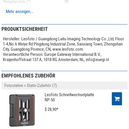
Neigebereich (°)
90
Schwenkbereich (°)
360
Kugelkopf
Mehr anzeigen...
Kugeldurchmesser (mm)
36
Schnellwechselplatte
Klemmung
Transporttasche
Arca-Swiss
Werkzeug
Anwendungsgebiete
Foto
PRODUKTSICHERHEIT
Für die Metallteile verwendet Leofoto die hochwertige
6061-T6 Aluminium-
Besonderheiten
Hersteller:
Leofoto / Guangdong Laitu Imaging Technology Co.,Ltd, Floor
Legierung
mit Magnesium und Silizium als Legierungsbestandteile. Dieses
1-4,No.6 Weiye Rd Pingdong Industrial Zone, Sanxiang Town, Zhongshan
Mittelsäule
nein
korrosionsbeständige Material zeichnet sich durch hohe Festigkeit und gute
City, Guangdong Povince, CN, www.leofoto.com
Schnellkupplungsplatte
ja
Verantwortliche Person:
Europe Gateway International B.V.,
Zähigkeit aus. Die Streckgrenze ist vergleichbar mit Baustahl. Alle Teile
Ablageplatte
nein
Kraijenhoffstraat 137 A, 1018 RG Amsterdam, NL,
info@euegi.nl
werden auf modernsten
CNC-Maschinen
aus dem vollen Material gefräst
Panorama Skala
ja
und sind dadurch deutlich
stabiler als Gußteile
. Auch hier macht Leofoto
keine Kompromisse!
EMPFOHLENES ZUBEHÖR
Allgemein
Serie
LH Ball Head
Fotostative > Stativ-Zubehör (7)
Farbe
schwarz
Leofoto Schnellwechselplatte
Gewicht (kg)
0,41
NP-50
Höhe (cm)
8,4
$ 28,90*