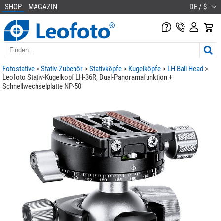
SHOP
MAGAZIN
DE / $
Fotostative
>
Stativ-Zubehör
>
Stativköpfe
>
Kugelköpfe
>
LH Ball Head
>
Leofoto Stativ-Kugelkopf LH-36R, Dual-Panoramafunktion +
Schnellwechselplatte NP-50