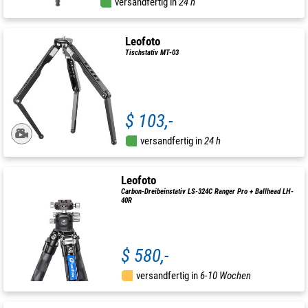
versandfertig in
24 h
Leofoto
Tischstativ MT-03
$ 103,-
versandfertig in
24 h
Leofoto
Carbon-Dreibeinstativ LS-324C Ranger Pro + Ballhead LH-
40R
$ 580,-
versandfertig in
6-10 Wochen