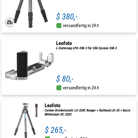
$ 380,-
versandfertig in
24 h
Leofoto
L-Halterung LPO-OM-3 für OM-System OM-3
$ 80,-
versandfertig in
24 h
Leofoto
Carbon-Dreibeinstativ LS-224C Ranger + Ballhead LH-25 + kurze
Mittelsäule DC-222C
$ 265,-