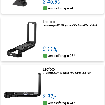
$ 46,90
versandfertig in
24 h
Leofoto
L-Halterung LPH-X2D passend für Hasselblad X2D (II)
$ 115,-
versandfertig in
24 h
Leofoto
L-Halterung LPF-GFX100II für Fujifilm GFX 100II
$ 92,-
versandfertig in
24 h