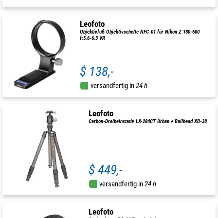
Leofoto
Objektivfuß Objektivschelle NFC-01 für Nikon Z 180-600
f:5.6-6.3 VR
$ 138,-
versandfertig in
24 h
Leofoto
Carbon-Dreibeinstativ LX-284CT Urban + Ballhead XB-38
$ 449,-
versandfertig in
24 h
Leofoto