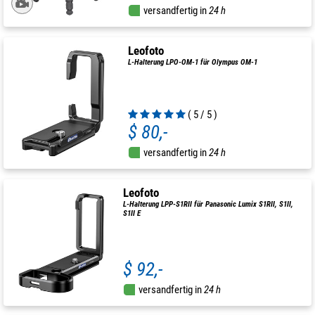
versandfertig in
24 h
Leofoto
L-Halterung LPO-OM-1 für Olympus OM-1
( 5 / 5 )
$ 80,-
versandfertig in
24 h
Leofoto
L-Halterung LPP-S1RII für Panasonic Lumix S1RII, S1II,
S1II E
$ 92,-
versandfertig in
24 h