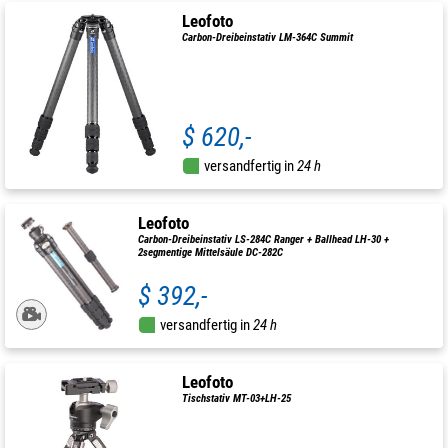
Leofoto
Carbon-Dreibeinstativ LM-364C Summit
$ 620,-
versandfertig in
24 h
Leofoto
Carbon-Dreibeinstativ LS-284C Ranger + Ballhead LH-30 +
2segmentige Mittelsäule DC-282C
$ 392,-
versandfertig in
24 h
Leofoto
Tischstativ MT-03+LH-25