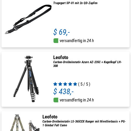
Tragegurt SP-01 mit 2x QD-Zapfen
$ 69,-
versandfertig in
24 h
Leofoto
Carbon-Dreibeinstativ Azure AZ-235C + Kugelkopf LH-
30R
( 5 / 5 )
$ 438,-
versandfertig in
24 h
Leofoto
Carbon-Dreibeinstativ LS-365CEX Ranger mit Nivellierbasis + PG-
1 Gimbal Full Camo