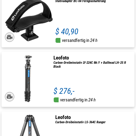
Stativadapter BC-04 Fernglashalterung
$ 40,90
versandfertig in
24 h
Leofoto
Carbon-Dreibeinstativ LY-224C Mr.Y + Ballhead LH-25 R
Black
$ 276,-
versandfertig in
24 h
Leofoto
Carbon-Dreibeinstativ LS-364C Ranger