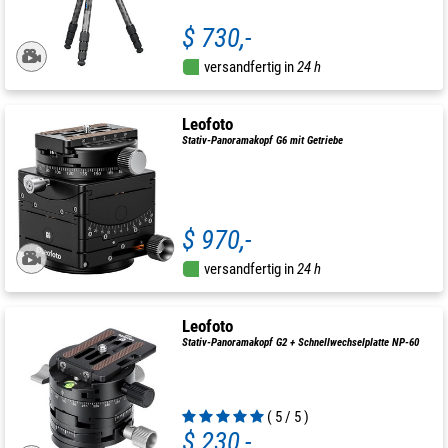
$ 730,-
versandfertig in
24 h
Leofoto
Stativ-Panoramakopf G6 mit Getriebe
$ 970,-
versandfertig in
24 h
Leofoto
Stativ-Panoramakopf G2 + Schnellwechselplatte NP-60
( 5 / 5 )
$ 230,-