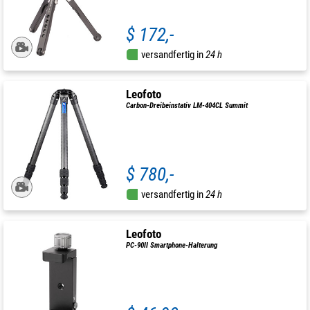
$ 172,-
versandfertig in
24 h
Leofoto
Carbon-Dreibeinstativ LM-404CL Summit
$ 780,-
versandfertig in
24 h
Leofoto
PC-90II Smartphone-Halterung