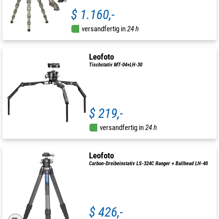
$ 1.160,-
versandfertig in
24 h
Leofoto
Tischstativ MT-04+LH-30
$ 219,-
versandfertig in
24 h
Leofoto
Carbon-Dreibeinstativ LS-324C Ranger + Ballhead LH-40
$ 426,-