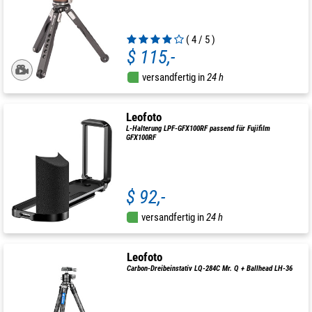
( 4 / 5 )
$ 115,-
versandfertig in
24 h
Leofoto
L-Halterung LPF-GFX100RF passend für Fujifilm
GFX100RF
$ 92,-
versandfertig in
24 h
Leofoto
Carbon-Dreibeinstativ LQ-284C Mr. Q + Ballhead LH-36