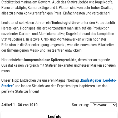
Stabilität bei minimalem Gewicht. Auch das Stativzubehör wie Kugelköpfe,
Panoramaköpfe, Kamerakäfige und L-Platten sind von sehr hoher Qualität,
alles zu einem konkurrenzfähigen Preis. Einfach testen und vergleichen!
Leofoto ist seit vielen Jahren ein
Technologieführer
unter den Fotozubehör-
Herstellern. Hochspezialisiert konzentriert man sich auf die Produktion
exzellenter Carbon- und Aluminiumstative, Kugelköpfe und des kompletten
Stativzubehörs. In je zwei CNC- und Montagewerken wird in höchster
Präzision in die Serienfertigung umgesetzt, was die innovativen Mitarbeiter
der firmeneigenen Mess- und Testzentren entwickeln.
Hier entstehen
kompromisslose Spitzenprodukte
, deren hervorragende
Qualität keinen Vergleich mit Stativen bekannter und teurer Marken scheuen
muss.
Unser Tipp:
Entdecken Sie unseren Magazinbeitrag „
Kaufratgeber: Leofoto-
Stative
“ und lassen Sie sich von den Expertentipps inspirieren, um das
perfekte Stativ zu finden!
Artikel 1 - 36 von 1010
Sortierung:
Leofoto