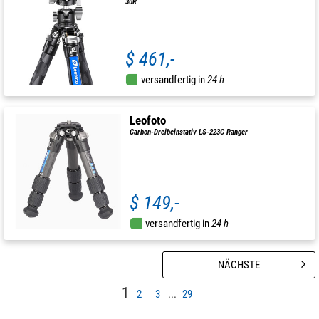
30R
$ 461,-
versandfertig in
24 h
Leofoto
Carbon-Dreibeinstativ LS-223C Ranger
$ 149,-
versandfertig in
24 h
NÄCHSTE
1
2
3
...
29