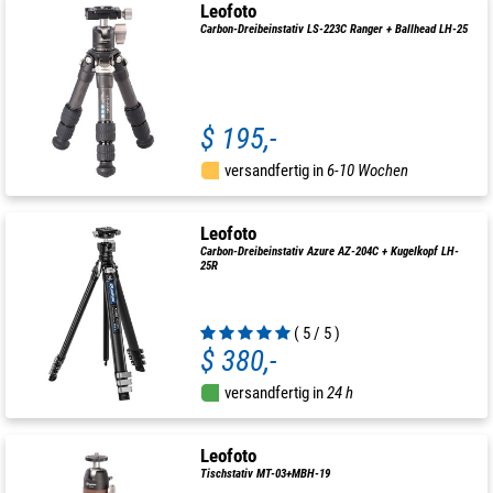
Leofoto
Carbon-Dreibeinstativ LS-223C Ranger + Ballhead LH-25
$ 195,-
versandfertig in
6-10 Wochen
Leofoto
Carbon-Dreibeinstativ Azure AZ-204C + Kugelkopf LH-
25R
( 5 / 5 )
$ 380,-
versandfertig in
24 h
Leofoto
Tischstativ MT-03+MBH-19