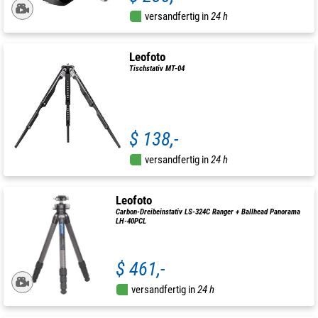
versandfertig in
24 h
Leofoto
Tischstativ MT-04
$ 138,-
versandfertig in
24 h
Leofoto
Carbon-Dreibeinstativ LS-324C Ranger + Ballhead Panorama
LH-40PCL
$ 461,-
versandfertig in
24 h