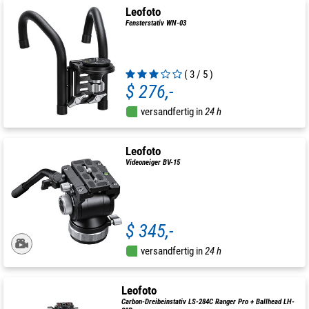
Leofoto
Fensterstativ WN-03
( 3 / 5 )
$ 276,-
versandfertig in
24 h
Leofoto
Videoneiger BV-15
$ 345,-
versandfertig in
24 h
Leofoto
Carbon-Dreibeinstativ LS-284C Ranger Pro + Ballhead LH-