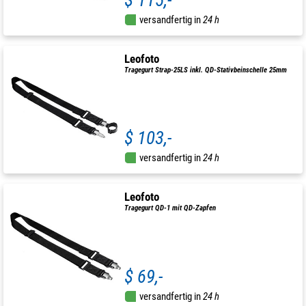
$ 115,-
versandfertig in
24 h
Leofoto
Tragegurt Strap-25LS inkl. QD-Stativbeinschelle 25mm
$ 103,-
versandfertig in
24 h
Leofoto
Tragegurt QD-1 mit QD-Zapfen
$ 69,-
versandfertig in
24 h