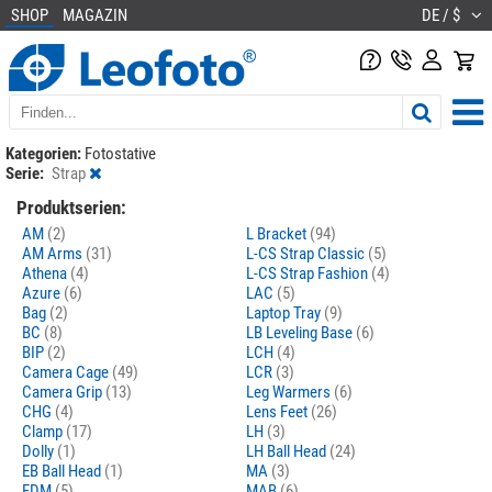
SHOP
MAGAZIN
DE / $
Kategorien:
Fotostative
Serie:
Strap
Produktserien:
AM
(2)
L Bracket
(94)
AM Arms
(31)
L-CS Strap Classic
(5)
Athena
(4)
L-CS Strap Fashion
(4)
Azure
(6)
LAC
(5)
Bag
(2)
Laptop Tray
(9)
BC
(8)
LB Leveling Base
(6)
BIP
(2)
LCH
(4)
Camera Cage
(49)
LCR
(3)
Camera Grip
(13)
Leg Warmers
(6)
CHG
(4)
Lens Feet
(26)
Clamp
(17)
LH
(3)
Dolly
(1)
LH Ball Head
(24)
EB Ball Head
(1)
MA
(3)
FDM
(5)
MAB
(6)