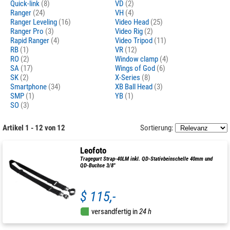
Quick-link
(8)
VD
(2)
Ranger
(24)
VH
(4)
Ranger Leveling
(16)
Video Head
(25)
Ranger Pro
(3)
Video Rig
(2)
Rapid Ranger
(4)
Video Tripod
(11)
RB
(1)
VR
(12)
RO
(2)
Window clamp
(4)
SA
(17)
Wings of God
(6)
SK
(2)
X-Series
(8)
Smartphone
(34)
XB Ball Head
(3)
SMP
(1)
YB
(1)
SO
(3)
Artikel 1 - 12 von 12
Sortierung:
Leofoto
Tragegurt Strap-40LM inkl. QD-Stativbeinschelle 40mm und
QD-Buchse 3/8"
$ 115,-
versandfertig in
24 h