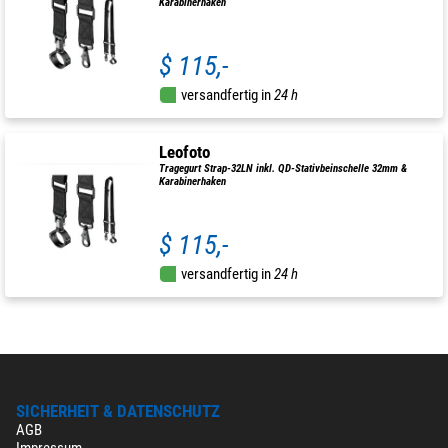
Karabinerhaken
$ 115,-
versandfertig in
24 h
Leofoto
Tragegurt Strap-32LN inkl. QD-Stativbeinschelle 32mm &
Karabinerhaken
$ 115,-
versandfertig in
24 h
SICHERHEIT & DATENSCHUTZ
AGB
Impressum