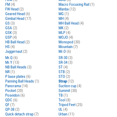
FM
(4)
Macro Focusing Rail
(1)
FW Head
(2)
Manba
(12)
Geared Head
(6)
MG
(1)
Gimbal Head
(17)
MH
(4)
GS
(3)
MH Ball Head
(4)
GSA
(2)
MK
(2)
GSK
(3)
MLP
(4)
GSP
(4)
MOJO
(4)
HB Ball Head
(2)
Monopod
(30)
HS
(4)
Mountain
(7)
Juggernaut
(2)
Mr.O
(6)
Mr.Q
(6)
SR-30
(3)
Mr.Y
(13)
SR-34
(3)
NB Ball Heads
(3)
ST
(4)
NR
(1)
STB
(2)
P base plates
(6)
STO
(2)
Panning Ball Heads
(1)
Strap
(12)
Panorama
(14)
Suction cup
(4)
Pocket
(20)
Summit
(30)
Poseidon
(6)
TB
(1)
QDC
(6)
Tool
(8)
QF
(7)
Tripod Feet
(25)
QP-38
(2)
UL
(4)
Quick detach strap
(7)
Urban
(11)