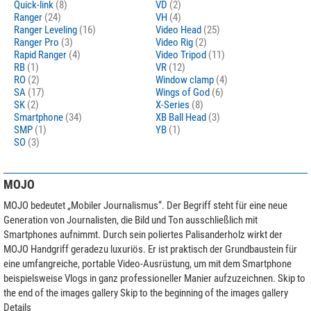
Quick-link
(8)
VD
(2)
Ranger
(24)
VH
(4)
Ranger Leveling
(16)
Video Head
(25)
Ranger Pro
(3)
Video Rig
(2)
Rapid Ranger
(4)
Video Tripod
(11)
RB
(1)
VR
(12)
RO
(2)
Window clamp
(4)
SA
(17)
Wings of God
(6)
SK
(2)
X-Series
(8)
Smartphone
(34)
XB Ball Head
(3)
SMP
(1)
YB
(1)
SO
(3)
MOJO
MOJO bedeutet „Mobiler Journalismus“. Der Begriff steht für eine neue
Generation von Journalisten, die Bild und Ton ausschließlich mit
Smartphones aufnimmt. Durch sein poliertes Palisanderholz wirkt der
MOJO Handgriff geradezu luxuriös. Er ist praktisch der Grundbaustein für
eine umfangreiche, portable Video-Ausrüstung, um mit dem Smartphone
beispielsweise Vlogs in ganz professioneller Manier aufzuzeichnen. Skip to
the end of the images gallery Skip to the beginning of the images gallery
Details