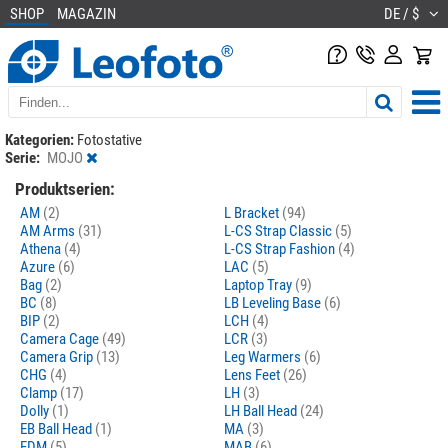
SHOP
MAGAZIN
DE / $
Kategorien:
Fotostative
Serie:
MOJO
Produktserien:
AM
(2)
L Bracket
(94)
AM Arms
(31)
L-CS Strap Classic
(5)
Athena
(4)
L-CS Strap Fashion
(4)
Azure
(6)
LAC
(5)
Bag
(2)
Laptop Tray
(9)
BC
(8)
LB Leveling Base
(6)
BIP
(2)
LCH
(4)
Camera Cage
(49)
LCR
(3)
Camera Grip
(13)
Leg Warmers
(6)
CHG
(4)
Lens Feet
(26)
Clamp
(17)
LH
(3)
Dolly
(1)
LH Ball Head
(24)
EB Ball Head
(1)
MA
(3)
FDM
(5)
MAB
(6)