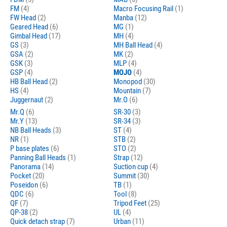
FM
(4)
Macro Focusing Rail
(1)
FW Head
(2)
Manba
(12)
Geared Head
(6)
MG
(1)
Gimbal Head
(17)
MH
(4)
GS
(3)
MH Ball Head
(4)
GSA
(2)
MK
(2)
GSK
(3)
MLP
(4)
GSP
(4)
MOJO
(4)
HB Ball Head
(2)
Monopod
(30)
HS
(4)
Mountain
(7)
Juggernaut
(2)
Mr.O
(6)
Mr.Q
(6)
SR-30
(3)
Mr.Y
(13)
SR-34
(3)
NB Ball Heads
(3)
ST
(4)
NR
(1)
STB
(2)
P base plates
(6)
STO
(2)
Panning Ball Heads
(1)
Strap
(12)
Panorama
(14)
Suction cup
(4)
Pocket
(20)
Summit
(30)
Poseidon
(6)
TB
(1)
QDC
(6)
Tool
(8)
QF
(7)
Tripod Feet
(25)
QP-38
(2)
UL
(4)
Quick detach strap
(7)
Urban
(11)