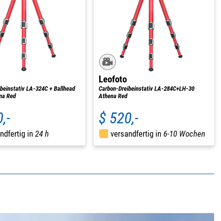
Leofoto
beinstativ LA-324C + Ballhead
Carbon-Dreibeinstativ LA-284C+LH-30
na Red
Athena Red
,-
$ 520,-
ndfertig in
24 h
versandfertig in
6-10 Wochen