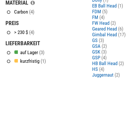
MATERIAL
EB Ball Head
(1)
FDM
(5)
Carbon
(4)
FM
(4)
PREIS
FW Head
(2)
Geared Head
(6)
> 230 $
(4)
Gimbal Head
(17)
GS
(3)
LIEFERBARKEIT
GSA
(2)
GSK
(3)
auf Lager
(3)
GSP
(4)
kurzfristig
(1)
HB Ball Head
(2)
HS
(4)
Juggernaut
(2)