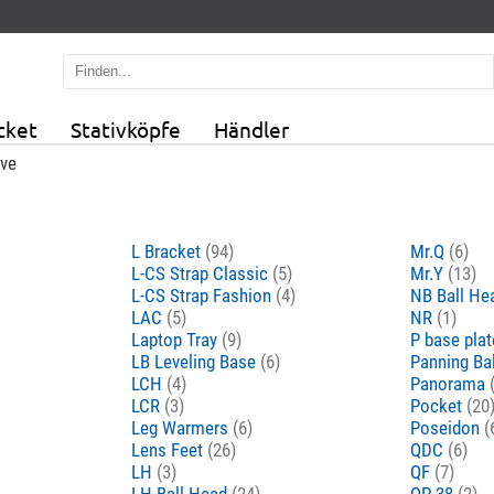
cket
Stativköpfe
Händler
ive
L Bracket
(94)
Mr.Q
(6)
L-CS Strap Classic
(5)
Mr.Y
(13)
L-CS Strap Fashion
(4)
NB Ball H
LAC
(5)
NR
(1)
Laptop Tray
(9)
P base pla
LB Leveling Base
(6)
Panning Ba
LCH
(4)
Panorama
LCR
(3)
Pocket
(20
Leg Warmers
(6)
Poseidon
(
Lens Feet
(26)
QDC
(6)
LH
(3)
QF
(7)
LH Ball Head
(24)
QP-38
(2)