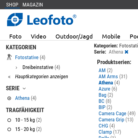
SHOP
MAGAZIN
Foto
Video
Outdoor/Jagd
Mobile
Po
Kategorien:
Fotostat
KATEGORIEN
Serie:
Athena
Fotostative
(4)
Produktserien:
Dreibeinstative
(4)
AM
(2)
Hauptkategorien anzeigen
AM Arms
(31)
Athena
(4)
SERIE
Azure
(6)
Bag
(2)
Athena
(4)
BC
(8)
BIP
(2)
TRAGFÄHIGKEIT
Camera Cage
(49)
Camera Grip
(13)
10 - 15 kg
(2)
CHG
(4)
15 - 20 kg
(2)
Clamp
(17)
Dolly
(1)