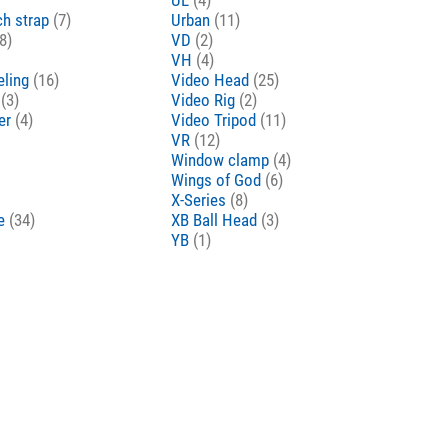
ch strap
(7)
Urban
(11)
8)
VD
(2)
VH
(4)
eling
(16)
Video Head
(25)
o
(3)
Video Rig
(2)
er
(4)
Video Tripod
(11)
VR
(12)
Window clamp
(4)
Wings of God
(6)
X-Series
(8)
ne
(34)
XB Ball Head
(3)
YB
(1)