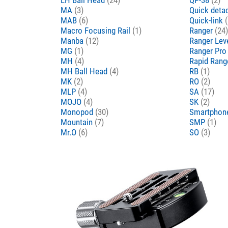
MA
(3)
Quick deta
MAB
(6)
Quick-link
(
Macro Focusing Rail
(1)
Ranger
(24)
Manba
(12)
Ranger Lev
MG
(1)
Ranger Pr
MH
(4)
Rapid Rang
MH Ball Head
(4)
RB
(1)
MK
(2)
RO
(2)
MLP
(4)
SA
(17)
MOJO
(4)
SK
(2)
Monopod
(30)
Smartpho
Mountain
(7)
SMP
(1)
Mr.O
(6)
SO
(3)