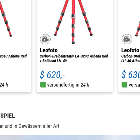
Leofoto
Leofoto
-284C Athena Red
Carbon-Dreibeinstativ LA-324C Athena Red
Carbon-Drei
+ Ballhead LH-40
LH-40 Athe
$ 620,-
$ 630
24 h
versandfertig in
24 h
versa
SPIEL
 an und in Gewässern aller Art