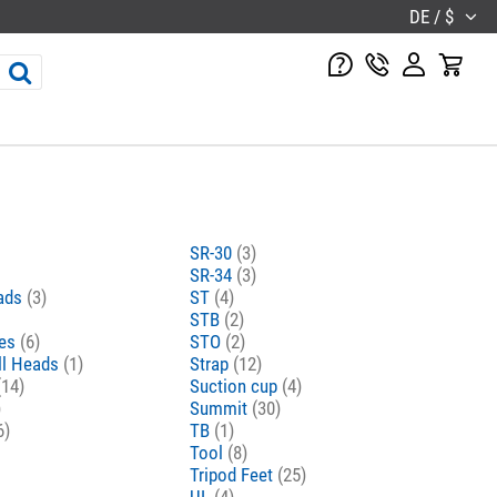
DE / $
SR-30
(3)
SR-34
(3)
eads
(3)
ST
(4)
STB
(2)
tes
(6)
STO
(2)
ll Heads
(1)
Strap
(12)
(14)
Suction cup
(4)
)
Summit
(30)
6)
TB
(1)
Tool
(8)
Tripod Feet
(25)
UL
(4)