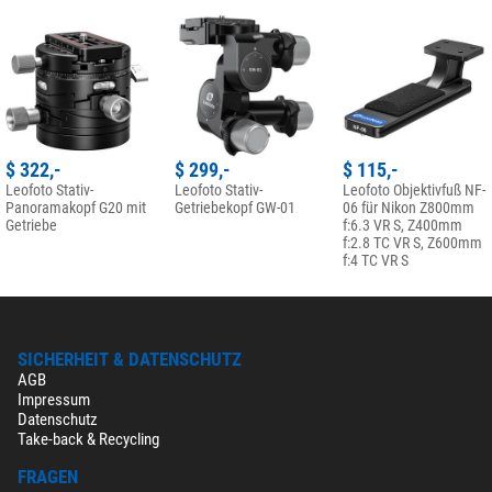
$ 322,-
$ 299,-
$ 115,-
Leofoto Stativ-
Leofoto Stativ-
Leofoto Objektivfuß NF-
Panoramakopf G20 mit
Getriebekopf GW-01
06 für Nikon Z800mm
Getriebe
f:6.3 VR S, Z400mm
f:2.8 TC VR S, Z600mm
f:4 TC VR S
SICHERHEIT & DATENSCHUTZ
AGB
Impressum
Datenschutz
Take-back & Recycling
FRAGEN