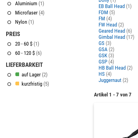
Aluminium
(1)
EB Ball Head
(1)
FDM
(5)
Microfaser
(4)
FM
(4)
Nylon
(1)
FW Head
(2)
Geared Head
(6)
PREIS
Gimbal Head
(17)
GS
(3)
20 - 60 $
(1)
GSA
(2)
60 - 120 $
(6)
GSK
(3)
GSP
(4)
LIEFERBARKEIT
HB Ball Head
(2)
HS
(4)
auf Lager
(2)
Juggernaut
(2)
kurzfristig
(5)
Artikel 1 - 7 von 7