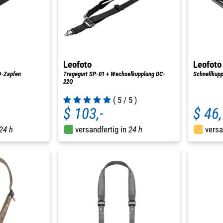
Leofoto
Leofoto
D-Zapfen
Tragegurt SP-01 + Wechselkupplung DC-
Schnellkup
22Q
( 5 / 5 )
$ 103,-
$ 46
24 h
versandfertig in
24 h
versa