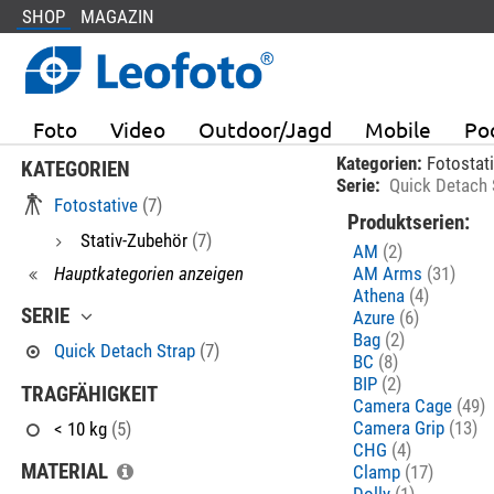
SHOP
MAGAZIN
Foto
Video
Outdoor/Jagd
Mobile
Po
Kategorien:
Fotostat
KATEGORIEN
Serie:
Quick Detach 
Fotostative
(7)
Produktserien:
Stativ-Zubehör
(7)
AM
(2)
Hauptkategorien anzeigen
AM Arms
(31)
Athena
(4)
SERIE
Azure
(6)
Bag
(2)
Quick Detach Strap
(7)
BC
(8)
BIP
(2)
TRAGFÄHIGKEIT
Camera Cage
(49)
Camera Grip
(13)
< 10 kg
(5)
CHG
(4)
MATERIAL
Clamp
(17)
Dolly
(1)