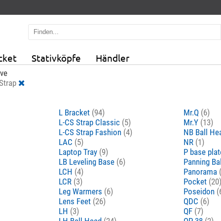
cket
Stativköpfe
Händler
ive
Strap
L Bracket
(94)
Mr.Q
(6)
L-CS Strap Classic
(5)
Mr.Y
(13)
L-CS Strap Fashion
(4)
NB Ball H
LAC
(5)
NR
(1)
Laptop Tray
(9)
P base pla
LB Leveling Base
(6)
Panning Ba
LCH
(4)
Panorama
LCR
(3)
Pocket
(20
Leg Warmers
(6)
Poseidon
(
Lens Feet
(26)
QDC
(6)
LH
(3)
QF
(7)
LH Ball Head
(24)
QP-38
(2)