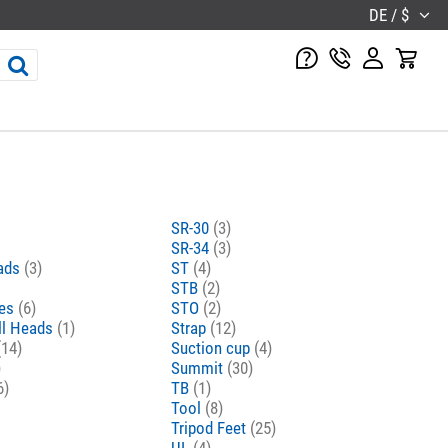
DE / $
SR-30
(3)
SR-34
(3)
eads
(3)
ST
(4)
STB
(2)
tes
(6)
STO
(2)
ll Heads
(1)
Strap
(12)
(14)
Suction cup
(4)
)
Summit
(30)
6)
TB
(1)
Tool
(8)
Tripod Feet
(25)
UL
(4)