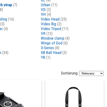
ch strap
(7)
Urban
(11)
8)
VD
(2)
VH
(4)
eling
(16)
Video Head
(25)
o
(3)
Video Rig
(2)
er
(4)
Video Tripod
(11)
VR
(12)
Window clamp
(4)
Wings of God
(6)
X-Series
(8)
ne
(34)
XB Ball Head
(3)
YB
(1)
Sortierung: