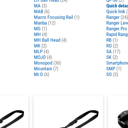
MA
(3)
Quick deta
MAB
(6)
Quick-link
(
Macro Focusing Rail
(1)
Ranger
(24)
Manba
(12)
Ranger Lev
MG
(1)
Ranger Pr
MH
(4)
Rapid Rang
MH Ball Head
(4)
RB
(1)
MK
(2)
RO
(2)
MLP
(4)
SA
(17)
MOJO
(4)
SK
(2)
Monopod
(30)
Smartpho
Mountain
(7)
SMP
(1)
Mr.O
(6)
SO
(3)