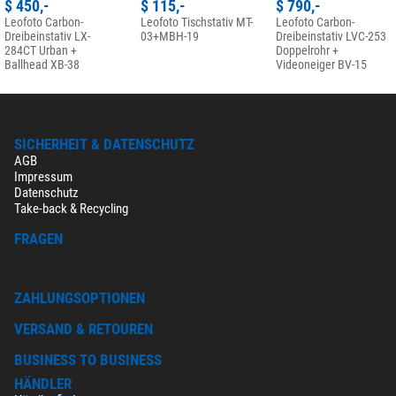
$ 450,-
$ 115,-
$ 790,-
Leofoto Carbon-
Leofoto Tischstativ MT-
Leofoto Carbon-
Dreibeinstativ LX-
03+MBH-19
Dreibeinstativ LVC-253
284CT Urban +
Doppelrohr +
Ballhead XB-38
Videoneiger BV-15
SICHERHEIT & DATENSCHUTZ
AGB
Impressum
Datenschutz
Take-back & Recycling
FRAGEN
ZAHLUNGSOPTIONEN
VERSAND & RETOUREN
BUSINESS TO BUSINESS
HÄNDLER