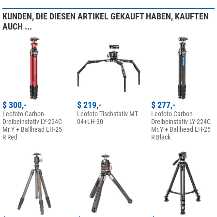
Stative
und lassen Sie sich von den Expertentipps inspirieren, um das
KUNDEN, DIE DIESEN ARTIKEL GEKAUFT HABEN, KAUFTEN
perfekte Stativ zu finden!
AUCH ...
(Stefan Taube)
$ 300,-
$ 219,-
$ 277,-
Leofoto Carbon-
Leofoto Tischstativ MT-
Leofoto Carbon-
Dreibeinstativ LY-224C
04+LH-30
Dreibeinstativ LY-224C
Mr.Y + Ballhead LH-25
Mr.Y + Ballhead LH-25
R Red
R Black