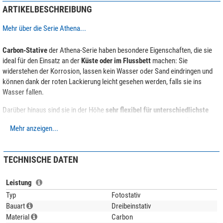
ARTIKELBESCHREIBUNG
Mehr über die Serie Athena...
Carbon-Stative
der Athena-Serie haben besondere Eigenschaften, die sie
ideal für den Einsatz an der
Küste oder im Flussbett
machen: Sie
widerstehen der Korrosion, lassen kein Wasser oder Sand eindringen und
können dank der roten Lackierung leicht gesehen werden, falls sie ins
Wasser fallen.
Darüber hinaus sind sie in der Höhe
sehr flexibel für unterschiedlichste
Situationen
einstellbar. Dafür sorgen mehrere Beinauszüge, die fehlende
Mehr anzeigen...
Mittelsäule und ein
hoher Spreizwinkel
. Trotz der fehlenden Mittelsäule
erlaubt ein spezieller Haken die Befestigung eines Gewichts, zum Beispiel
einen Rucksack, um die Stabilität zu erhöhen.
TECHNISCHE DATEN
Die
Stativfüße sind austauschbar
, so dass sie unterschiedlichsten
Anforderungen angepasst werden können.
Leistung
Typ
Fotostativ
Der
Kugelkopf LH-30
hat eine Tragfähigkeit von
15 Kilogramm
. Das wird
Bauart
Dreibeinstativ
durch den großen Kugeldurchmesser von 30 Millimeter erreicht, der mit
Material
Carbon
einer Toleranz von 0,01 Millimeter gefertigt wurde. So kann der Kugelkopf