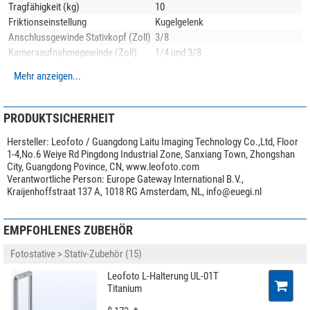
Tragfähigkeit (kg)
10
auch hohe Massen leicht bewegen und sicher klemmen. Der Kugelkopf
Friktionseinstellung
Kugelgelenk
selbst wiegt nur 310 Gramm.
Anschlussgewinde Stativkopf (Zoll)
3/8
Der Basisdurchmesser des Kugelkopfs beträgt 47 Millimeter, seine Höhe 78
Kameraaufnahmegewinde (Zoll)
1/4 und 3/8
Millimeter. Der Anschluss an das Stativ erfolgt über ein 3/8-Zoll-
Neigebereich (°)
90
Mehr anzeigen...
Fotogewinde.
Schwenkbereich (°)
360
Max. Stativhöhe (cm)
129
Min. Stativhöhe (cm)
16
PRODUKTSICHERHEIT
Transportlänge (cm)
54
Hersteller:
Leofoto / Guangdong Laitu Imaging Technology Co.,Ltd, Floor
Stativbeinauszug (-fach)
3
1-4,No.6 Weiye Rd Pingdong Industrial Zone, Sanxiang Town, Zhongshan
Stativbeinauszugsverstellung
Drehverschluss
City, Guangdong Povince, CN, www.leofoto.com
Stativfuß
Gummifuß/Spike-Kombination
Verantwortliche Person:
Europe Gateway International B.V.,
Anwendungsgebiete
Foto
Kraijenhoffstraat 137 A, 1018 RG Amsterdam, NL,
info@euegi.nl
Besonderheiten
EMPFOHLENES ZUBEHÖR
Mittelsäule
nein
Stativkopf im Lieferumfang
Kugelkopf
Fotostative > Stativ-Zubehör (15)
Schnellkupplungsplatte
ja
Leofoto L-Halterung UL-01T
Ablageplatte
nein
100% Carbon
Titanium
Panorama Skala
ja
Alle Carbon-Stativbeine von Leofoto werden aus
10-lagigen Carbon-