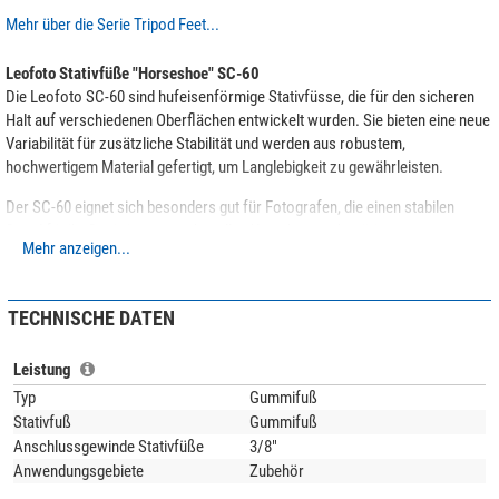
Mehr über die Serie Tripod Feet...
Leofoto Stativfüße "Horseshoe" SC-60
Die Leofoto SC-60 sind hufeisenförmige Stativfüsse, die für den sicheren
Halt auf verschiedenen Oberflächen entwickelt wurden. Sie bieten eine neue
Variabilität für zusätzliche Stabilität und werden aus robustem,
hochwertigem Material gefertigt, um Langlebigkeit zu gewährleisten.
Der SC-60 eignet sich besonders gut für Fotografen, die einen stabilen
Stand für ihr Stativ in anspruchsvollen Umgebungen benötigen.
Mehr anzeigen...
Die außergewohnliche Formgebung erlaubt es den Stativfuß um +/- 20° in
der Seite zu verschwenken und +90/-20° in dem Winkel. Dadurch bietet
TECHNISCHE DATEN
dieser Stativfuß in bodennaher Postion oder in den ungewönlichsten
Stativbeinstellungen ein Maximum an Bodenauflage. Durch die integrierte
Bohrung kann der Stativfuß zusätzlich mit einer Schraube, Nagel oder
Leistung
Zelthering gesichert werden.
Typ
Gummifuß
Stativfuß
Gummifuß
Im Lieferumfang sind 3 Stück dieser Gummifüße enthalten.
Anschlussgewinde Stativfüße
3/8"
Anwendungsgebiete
Zubehör