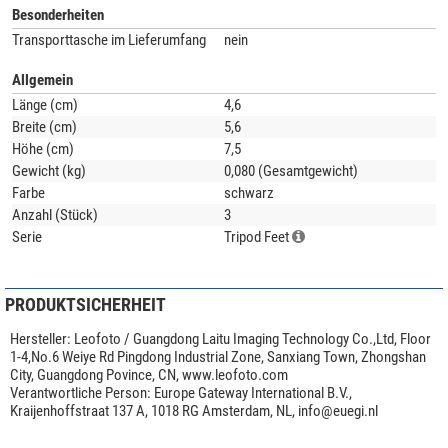
Besonderheiten
Transporttasche im Lieferumfang
nein
Allgemein
Länge (cm)
4,6
Breite (cm)
5,6
Höhe (cm)
7,5
Gewicht (kg)
0,080 (Gesamtgewicht)
Farbe
schwarz
Anzahl (Stück)
3
Serie
Tripod Feet
PRODUKTSICHERHEIT
Hersteller:
Leofoto / Guangdong Laitu Imaging Technology Co.,Ltd, Floor
1-4,No.6 Weiye Rd Pingdong Industrial Zone, Sanxiang Town, Zhongshan
City, Guangdong Povince, CN, www.leofoto.com
Verantwortliche Person:
Europe Gateway International B.V.,
Kraijenhoffstraat 137 A, 1018 RG Amsterdam, NL,
info@euegi.nl