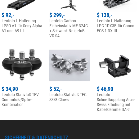
$ 92,-
$ 299,-
$ 138,-
Leofoto L-Halterung
Leofoto Carbon-
Leofoto L-Halterung
LPSO-A1 für Sony Alpha
Einbeinstativ MF-324C
LPC-1DX3B für Canon
A1 und A9 III
+ Schwenk-Neigefuß
EOS 1 DX III
VD-04
$ 34,90
$ 52,-
$ 46,90
Leofoto Stativfuß TFV
Leofoto Stativfuß TFC
Leofoto
Gummifuß-/Spike-
S3/8 Claws
Schnellkupplung Arca-
Kombination
Swiss Erhöhung mit
Kabelklemme DA-2
SICHERHEIT & DATENSCHUTZ