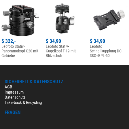
$ 322,-
$ 34,90
$ 34,90
Leofoto Stativ-
Leofoto Stativ-
Leofoto
Panoramakopf G20 mit
Kugelkopf F-19 mit
Schnellkupplung DC-
Getriebe
Blitzschuh
38Q+BPL-50
SICHERHEIT & DATENSCHUTZ
AGB
Impressum
Datenschutz
Take-back & Recycling
FRAGEN