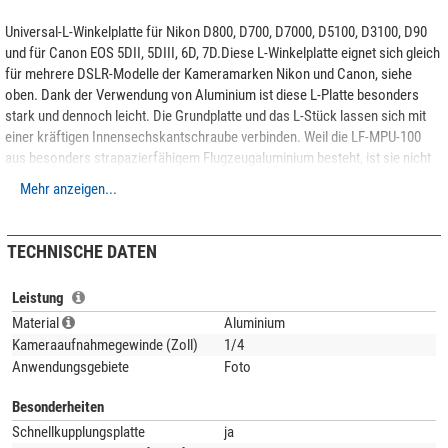
Universal-L-Winkelplatte für Nikon D800, D700, D7000, D5100, D3100, D90
und für Canon EOS 5DII, 5DIII, 6D, 7D.Diese L-Winkelplatte eignet sich gleich
für mehrere DSLR-Modelle der Kameramarken Nikon und Canon, siehe
oben. Dank der Verwendung von Aluminium ist diese L-Platte besonders
stark und dennoch leicht. Die Grundplatte und das L-Stück lassen sich mit
einer kräftigen Innensechskantschraube verbinden. Weil die LF-MPU-100
aus besonders strapazierfähigem Flugzeugaluminium besteht, ist sie nicht
nur leicht, sondern überdies auch sehr kräftig und langlebig.
Mehr anzeigen...
Für die Metallteile verwendet Leofoto die hochwertige
6061-T6 Aluminium-
Legierung
mit Magnesium und Silizium als Legierungsbestandteile. Dieses
TECHNISCHE DATEN
korrosionsbeständige Material zeichnet sich durch hohe Festigkeit und gute
Zähigkeit aus. Die Streckgrenze ist vergleichbar mit Baustahl. Alle Teile
Leistung
werden auf modernsten
CNC-Maschinen
aus dem vollen Material gefräst
und sind dadurch deutlich
stabiler als Gußteile
. Auch hier macht Leofoto
Material
Aluminium
keine Kompromisse!
Kameraaufnahmegewinde (Zoll)
1/4
Anwendungsgebiete
Foto
Besonderheiten
Schnellkupplungsplatte
ja