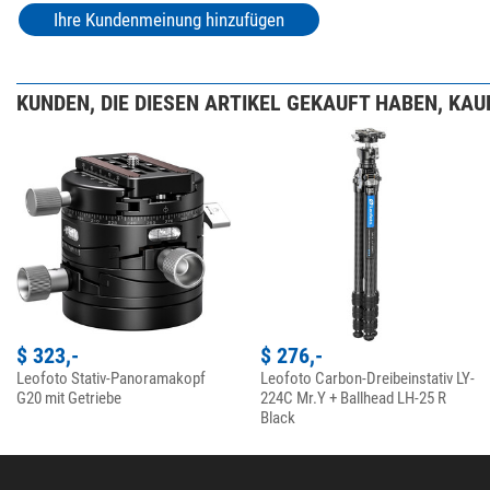
Ihre Kundenmeinung hinzufügen
KUNDEN, DIE DIESEN ARTIKEL GEKAUFT HABEN, KAUF
$ 323,-
$ 276,-
Leofoto Stativ-Panoramakopf
Leofoto Carbon-Dreibeinstativ LY-
G20 mit Getriebe
224C Mr.Y + Ballhead LH-25 R
Black