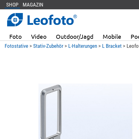
SHOP
MAGAZIN
Foto
Video
Outdoor/Jagd
Mobile
Po
Fotostative
>
Stativ-Zubehör
>
L-Halterungen
>
L Bracket
> Leofo