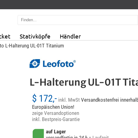
cket
Stativköpfe
Händler
to L-Halterung UL-01T Titanium
L-Halterung UL-01T Ti
$ 172,-
inkl. MwSt
Versandkostenfrei innerhalb
Europäischen Union!
zeige Versandoptionen
inkl. Bestpreis-Garantie
auf Lager
versandfertig in
24 h
+ Laufzeit