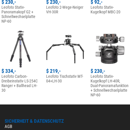
$ 230,-
$ 230,-
$ 92,-
Leofoto Stativ-
Leofoto 2-Wege-Neiger
Leofoto Stativ-
Panoramakopf G2 +
VH-30R
Kugelkopf MBC-20
Schnellwechselplatte
NP-60
$ 334,-
$ 219,-
$ 230,-
Leofoto Carbon-
Leofoto Tischstativ MT-
Leofoto Stativ-
Dreibeinstativ LS-254C
04+LH-30
Kugelkopf LH-40R,
Ranger + Ballhead LH-
Dual-Panoramafunktion
30
+ Schnellwechselplatte
NP-60
SICHERHEIT & DATENSCHUTZ
AGB