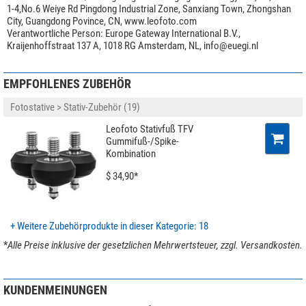
1-4,No.6 Weiye Rd Pingdong Industrial Zone, Sanxiang Town, Zhongshan
Stativfuß
Gummifuß/Spike-Kombination
City, Guangdong Povince, CN, www.leofoto.com
Anwendungsgebiete
Foto
Verantwortliche Person:
Europe Gateway International B.V.,
Kraijenhoffstraat 137 A, 1018 RG Amsterdam, NL,
info@euegi.nl
Besonderheiten
100% Carbon
Mittelsäule
nein
EMPFOHLENES ZUBEHÖR
Alle Carbon-Stativbeine von Leofoto werden aus
10-lagigen Carbon-
Stativkopf im Lieferumfang
Kugelkopf
Material
hergestellt. Dies verspricht eine hohe Stabilität bei
geringem
Schnellkupplungsplatte
ja
Fotostative > Stativ-Zubehör (19)
Gewicht
und darüber hinaus für hohe Korrossionsbeständigkeit.
Ablageplatte
nein
Leofoto Stativfuß TFV
Panorama Skala
ja
Für die Metallteile verwendet Leofoto die hochwertige
6061-T6 Aluminium-
Gummifuß-/Spike-
Transporttasche im Lieferumfang
ja
Kombination
Legierung
mit Magnesium und Silizium als Legierungsbestandteile. Dieses
Videoneiger
nein
korrosionsbeständige Material zeichnet sich durch hohe Festigkeit und gute
$ 34,90*
Zähigkeit aus. Die Streckgrenze ist vergleichbar mit Baustahl. Alle Teile
Allgemein
werden auf modernsten
CNC-Maschinen
aus dem vollen Material gefräst
Serie
Poseidon
und sind dadurch deutlich
stabiler als Gußteile
. Auch hier macht Leofoto
Farbe
blau (blue)
+ Weitere Zubehörprodukte in dieser Kategorie: 18
keine Kompromisse!
Gewicht (kg)
1,95
*
Alle Preise inklusive der gesetzlichen Mehrwertsteuer, zzgl. Versandkosten.
Unser Expertenkommentar:
KUNDENMEINUNGEN
Tipp:
Entdecken Sie unseren Magazinbeitrag
Kaufratgeber: Leofoto-