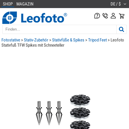
SHOP
MAGAZIN
DE / $
Fotostative
>
Stativ-Zubehör
>
Stativfüße & Spikes
>
Tripod Feet
> Leofoto
Stativfuß TFW Spikes mit Schneeteller