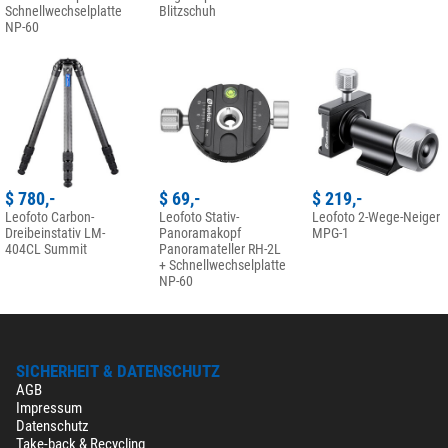
Schnellwechselplatte
Blitzschuh
NP-60
$ 780,-
$ 69,-
$ 219,-
Leofoto Carbon-
Leofoto Stativ-
Leofoto 2-Wege-Neiger
Dreibeinstativ LM-
Panoramakopf
MPG-1
404CL Summit
Panoramateller RH-2L
+ Schnellwechselplatte
NP-60
SICHERHEIT & DATENSCHUTZ
AGB
Impressum
Datenschutz
Take-back & Recycling