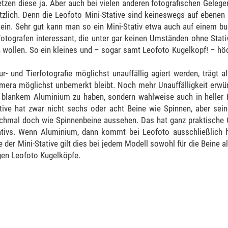
etzen diese ja. Aber auch bei vielen anderen fotografischen Geleg
tzlich. Denn die Leofoto Mini-Stative sind keineswegs auf ebenen 
sein. Sehr gut kann man so ein Mini-Stativ etwa auch auf einem b
 Fotografen interessant, die unter gar keinen Umständen ohne Stat
 wollen. So ein kleines und – sogar samt Leofoto Kugelkopf! – hö
ur- und Tierfotografie möglichst unauffällig agiert werden, trägt 
mera möglichst unbemerkt bleibt. Noch mehr Unauffälligkeit erwüns
in blankem Aluminium zu haben, sondern wahlweise auch in heller 
ative hat zwar nicht sechs oder acht Beine wie Spinnen, aber sein
hmal doch wie Spinnenbeine aussehen. Das hat ganz praktische Grü
ativs. Wenn Aluminium, dann kommt bei Leofoto ausschließlich 
le der Mini-Stative gilt dies bei jedem Modell sowohl für die Beine 
gen Leofoto Kugelköpfe.