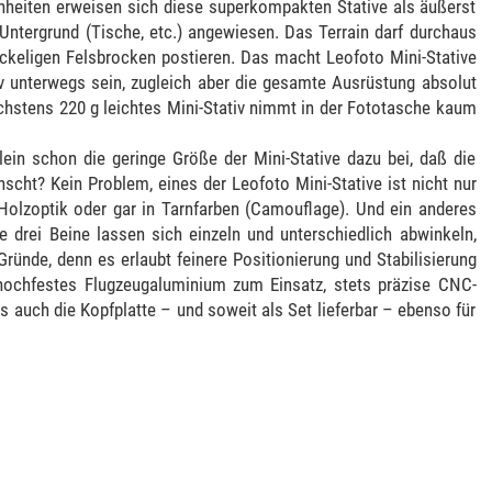
enheiten erweisen sich diese superkompakten Stative als äußerst
Untergrund (Tische, etc.) angewiesen. Das Terrain darf durchaus
uckeligen Felsbrocken postieren. Das macht Leofoto Mini-Stative
iv unterwegs sein, zugleich aber die gesamte Ausrüstung absolut
chstens 220 g leichtes Mini-Stativ nimmt in der Fototasche kaum
allein schon die geringe Größe der Mini-Stative dazu bei, daß die
cht? Kein Problem, eines der Leofoto Mini-Stative ist nicht nur
Holzoptik oder gar in Tarnfarben (Camouflage). Und ein anderes
e drei Beine lassen sich einzeln und unterschiedlich abwinkeln,
nde, denn es erlaubt feinere Positionierung und Stabilisierung
hochfestes Flugzeugaluminium zum Einsatz, stets präzise CNC-
als auch die Kopfplatte – und soweit als Set lieferbar – ebenso für