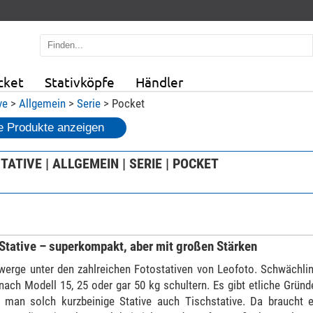
cket
Stativköpfe
Händler
ve
>
Allgemein
>
Serie
> Pocket
 Produkte anzeigen
TATIVE | ALLGEMEIN | SERIE | POCKET
Stative – superkompakt, aber mit großen Stärken
Zwerge unter den zahlreichen Fotostativen von Leofoto. Schwächli
nach Modell 15, 25 oder gar 50 kg schultern. Es gibt etliche Gründ
 man solch kurzbeinige Stative auch Tischstative. Da braucht 