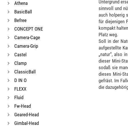
Untergrund ers
Athena
sinnvoll und nü
BasicBall
auch holperig 
Befree
für diejenigen
kompakt halten
CONCEPT ONE
Platz weg.
Camera-Cage
Soll in der Nat
Camera-Grip
aufgestellte Ka
„natur“, also 
Castel
dieser Mini-St
Clamp
sodaß sie manc
ClassicBall
dieses Mini-St
D IN O
gefräst. Im Fal
die dazugehöri
FLEXX
Fluid
Fw-Head
Geared-Head
Gimbal-Head