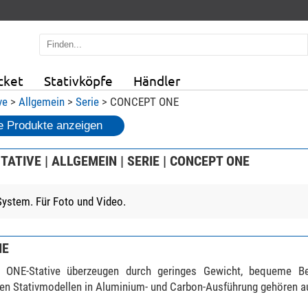
cket
Stativköpfe
Händler
ve
>
Allgemein
>
Serie
> CONCEPT ONE
 Produkte anzeigen
TATIVE | ALLGEMEIN | SERIE | CONCEPT ONE
System. Für Foto und Video.
NE
ONE-Stative überzeugen durch geringes Gewicht, bequeme Bed
en Stativmodellen in Aluminium- und Carbon-Ausführung gehören auc