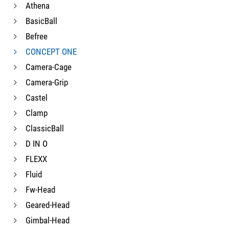
Athena
BasicBall
Befree
CONCEPT ONE
Camera-Cage
Camera-Grip
Castel
Clamp
ClassicBall
D IN O
FLEXX
Fluid
Fw-Head
Geared-Head
Gimbal-Head