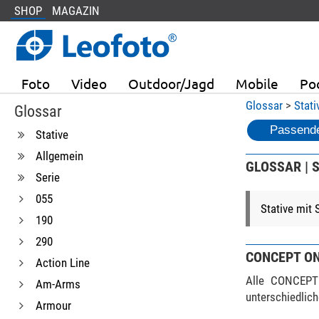
SHOP
MAGAZIN
Foto
Video
Outdoor/Jagd
Mobile
Po
Glossar
>
Stati
Glossar
Passende
Stative
Allgemein
GLOSSAR | S
Serie
055
Stative mit 
190
290
CONCEPT O
Action Line
Alle CONCEPT 
Am-Arms
unterschiedlich
Armour