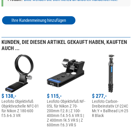
Ihre Kundenmeinung hinzufügen
KUNDEN, DIE DIESEN ARTIKEL GEKAUFT HABEN, KAUFTEN
AUCH ...
$ 138,-
$ 115,-
$ 277,-
Leofoto Objektivfuß
Leofoto Objektivfuß NF-
Leofoto Carbon-
Objektivschelle NFC-01
05L für Nikon Z 70-
Dreibeinstativ LY-224C
für Nikon Z 180-600
200mm f:2.8 | Z 100-
Mr.Y + Ballhead LH-25
f:5.6-6.3 VR
400mm f:4.5-5.6 VR S |
R Black
Z 400mm f4.5 VR S | Z
600mm f:6.3 VR S