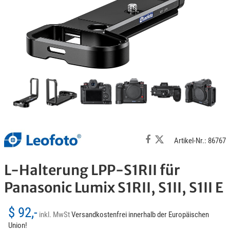
Artikel-Nr.: 86767
L-Halterung LPP-S1RII für
Panasonic Lumix S1RII, S1II, S1II E
$ 92,-
inkl. MwSt
Versandkostenfrei innerhalb der Europäischen
Union!