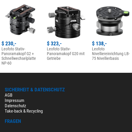
$ 230,-
$ 323,-
$ 138,-
Leofoto Stativ-
Leofoto Stativ-
Leofoto
Panoramakopf G2 +
Panoramakopf G20 mit
Nivelliereinrichtung LB-
Schnellwechselplatte
Getriebe
75 Nivellierbasis
NP-60
SICHERHEIT & DATENSCHUTZ
AGB
Impressum
Datenschutz
Take-back & Recycling
FRAGEN