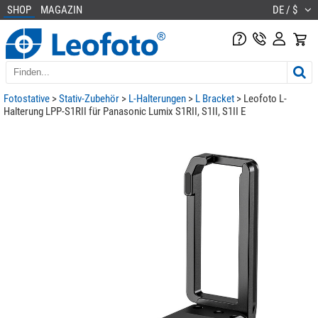
SHOP
MAGAZIN
DE / $
Fotostative
>
Stativ-Zubehör
>
L-Halterungen
>
L Bracket
> Leofoto L-
Halterung LPP-S1RII für Panasonic Lumix S1RII, S1II, S1II E