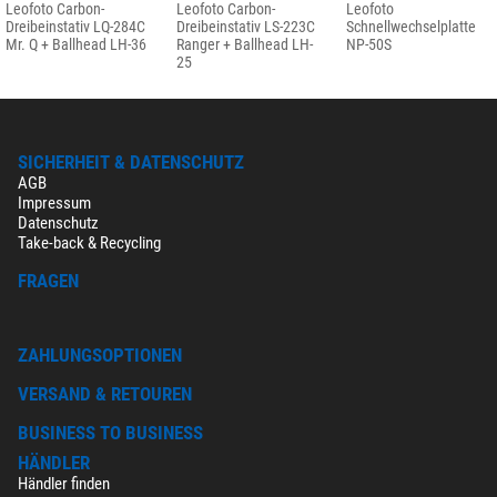
Leofoto Carbon-
Leofoto Carbon-
Leofoto
Dreibeinstativ LQ-284C
Dreibeinstativ LS-223C
Schnellwechselplatte
Mr. Q + Ballhead LH-36
Ranger + Ballhead LH-
NP-50S
25
SICHERHEIT & DATENSCHUTZ
AGB
Impressum
Datenschutz
Take-back & Recycling
FRAGEN
ZAHLUNGSOPTIONEN
VERSAND & RETOUREN
BUSINESS TO BUSINESS
HÄNDLER
Händler finden