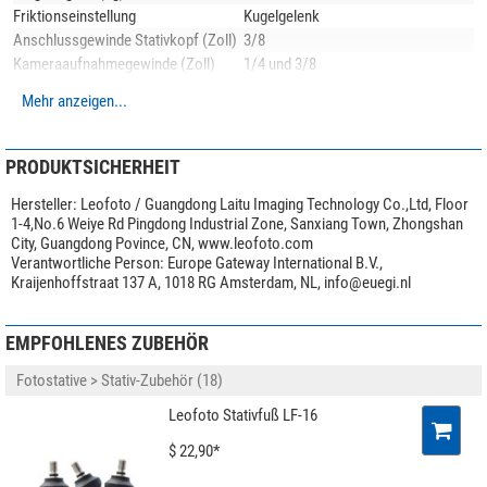
Friktionseinstellung
Kugelgelenk
(Stefan Taube)
Anschlussgewinde Stativkopf (Zoll)
3/8
Kameraaufnahmegewinde (Zoll)
1/4 und 3/8
Neigebereich (°)
90
Mehr anzeigen...
Schwenkbereich (°)
360
Max. Stativhöhe (cm)
163
Transportlänge (cm)
45
PRODUKTSICHERHEIT
Stativbeinauszug (-fach)
3
Hersteller:
Leofoto / Guangdong Laitu Imaging Technology Co.,Ltd, Floor
Stativbeinauszugsverstellung
Drehverschluss
1-4,No.6 Weiye Rd Pingdong Industrial Zone, Sanxiang Town, Zhongshan
Stativfuß
Gummifuß/Spike-Kombination
City, Guangdong Povince, CN, www.leofoto.com
Anwendungsgebiete
Foto
Verantwortliche Person:
Europe Gateway International B.V.,
Kraijenhoffstraat 137 A, 1018 RG Amsterdam, NL,
info@euegi.nl
Besonderheiten
Mittelsäule
ja
EMPFOHLENES ZUBEHÖR
Stativkopf im Lieferumfang
Kugelkopf
Schnellkupplungsplatte
ja
Fotostative > Stativ-Zubehör (18)
Ablageplatte
nein
Leofoto Stativfuß LF-16
Panorama Skala
ja
Transporttasche im Lieferumfang
ja
$ 22,90*