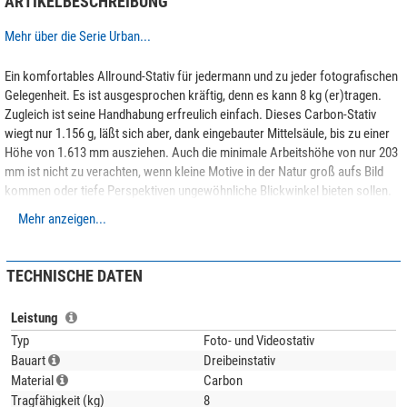
ARTIKELBESCHREIBUNG
Mehr über die Serie Urban...
Ein komfortables Allround-Stativ für jedermann und zu jeder fotografischen
Gelegenheit. Es ist ausgesprochen kräftig, denn es kann 8 kg (er)tragen.
Zugleich ist seine Handhabung erfreulich einfach. Dieses Carbon-Stativ
wiegt nur 1.156 g, läßt sich aber, dank eingebauter Mittelsäule, bis zu einer
Höhe von 1.613 mm ausziehen. Auch die minimale Arbeitshöhe von nur 203
mm ist nicht zu verachten, wenn kleine Motive in der Natur groß aufs Bild
kommen oder tiefe Perspektiven ungewöhnliche Blickwinkel bieten sollen.
Bei alledem bleibt das Packmaß mit nur 450 mm schön kurz. Alles in allem
Mehr anzeigen...
ist das Urban LX-254CT ein geradezu ideales Reisestativ, macht aber auch in
vielen anderen Fotoprojekten immer eine gute Figur, ohne unnötig zur Last
zu fallen.
TECHNISCHE DATEN
Leistung
Unser Expertenkommentar:
Typ
Foto- und Videostativ
Tipp:
Entdecken Sie unseren Magazinbeitrag
Kaufratgeber: Leofoto-
Bauart
Dreibeinstativ
Stative
und lassen Sie sich von den Expertentipps inspirieren, um das
Material
Carbon
perfekte Stativ zu finden!
Tragfähigkeit (kg)
8