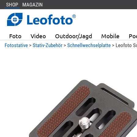
SHOP
MAGAZIN
Foto
Video
Outdoor/Jagd
Mobile
Po
Fotostative
>
Stativ-Zubehör
>
Schnellwechselplatte
> Leofoto S