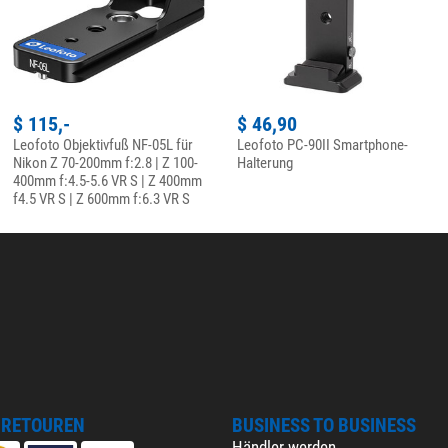
$ 115,-
$ 46,90
Leofoto Objektivfuß NF-05L für
Leofoto PC-90II Smartphone-
Nikon Z 70-200mm f:2.8 | Z 100-
Halterung
400mm f:4.5-5.6 VR S | Z 400mm
f4.5 VR S | Z 600mm f:6.3 VR S
 RETOUREN
BUSINESS TO BUSINESS
Händler werden