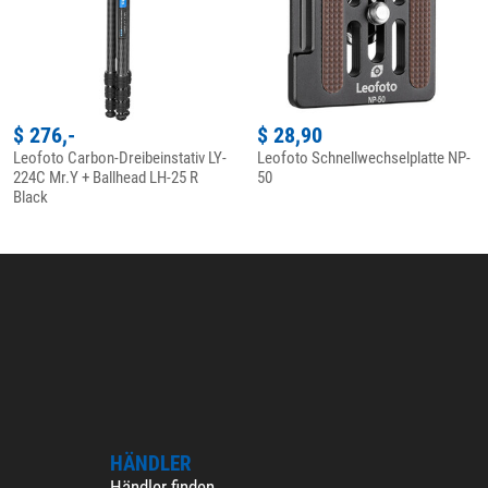
$ 276,-
$ 28,90
Leofoto Carbon-Dreibeinstativ LY-
Leofoto Schnellwechselplatte NP-
224C Mr.Y + Ballhead LH-25 R
50
Black
HÄNDLER
Händler finden