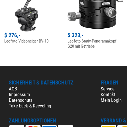
$ 276,-
$ 323,-
Leofoto Videoneiger BV-10
Leofoto Stativ-Panoramakopf
G20 mit Getriebe
SICHERHEIT & DATENSCHUTZ
FRAGEN
AGB
Service
Impressum
Kontakt
Datenschutz
Mein Login
Take-back & Recycling
ZAHLUNGSOPTIONEN
VERSAND &