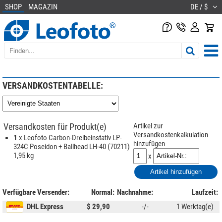
SHOP
MAGAZIN
DE / $
VERSANDKOSTENTABELLE:
Versandkosten für Produkt(e)
Artikel zur
Versandkostenkalkulation
1
x Leofoto Carbon-Dreibeinstativ LP-
hinzufügen
324C Poseidon + Ballhead LH-40 (70211)
1,95 kg
x
Verfügbare Versender:
Normal:
Nachnahme:
Laufzeit:
DHL Express
$ 29,90
-/-
1 Werktag(e)