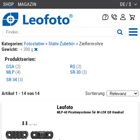
SHOP
MAGAZIN
DE / $
Kategorien:
Fotostative
>
Stativ-Zubehör
>
Zielfernrohre
Gewicht:
< 300 g
Produktserien:
GSA
(2)
RO
(2)
MLP
(4)
SR-30
(3)
SR-34
(3)
Artikel 1 - 14 von 14
Sortierung:
Leofoto
MLP-60 Picatinnyschiene für M-LOK QR Handrail