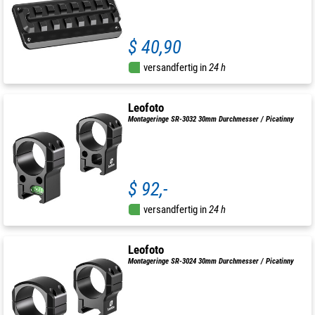
$ 40,90
versandfertig in
24 h
Leofoto
Montageringe SR-3032 30mm Durchmesser / Picatinny
$ 92,-
versandfertig in
24 h
Leofoto
Montageringe SR-3024 30mm Durchmesser / Picatinny