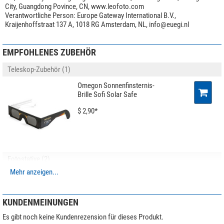
City, Guangdong Povince, CN, www.leofoto.com
Höhe (mm)
57
Verantwortliche Person:
Europe Gateway International B.V.,
Gewicht (g)
60
Kraijenhoffstraat 137 A, 1018 RG Amsterdam, NL,
info@euegi.nl
Serie
SR-30
EMPFOHLENES ZUBEHÖR
Anwendungsgebiete
Ansitz
gut
Teleskop-Zubehör (1)
Drückjagd
gut
Omegon Sonnenfinsternis-
Pirsch
gut
Brille Sofi Solar Safe
weite Distanz
mittel
Sportschützen
gut
$ 2,90*
Fotostative (2)
Mehr anzeigen...
Leofoto SA-324C Carbon-
Dreibeinstativ + Kugelkopf
MK-40 +
KUNDENMEINUNGEN
Waffenklemmhalterung GS-3
Es gibt noch keine Kundenrezension für dieses Produkt.
$ 620,-*