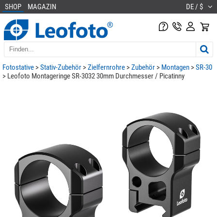
SHOP
MAGAZIN
DE / $
Fotostative
>
Stativ-Zubehör
>
Zielfernrohre
>
Zubehör
>
Montagen
>
SR-30
> Leofoto Montageringe SR-3032 30mm Durchmesser / Picatinny