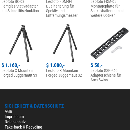
Leofoto BC-03
Leofoto FDM-04
Leofoto FDM-05
Fernglas-Stativadapter
Dualhalterung für
Montageplatte für
mit Schnelllösefunktion
Spektiv und
Spektivhalterung und
Entfernungsmesser
weitere Optiken
$ 1.160,-
$ 1.080,-
$ 58,-
Leofoto X Mountain
Leofoto X Mountain
Leofoto GSP-240
Forged Juggernaut S3
Forged Juggernaut S2
Adapterschiene für
Arca-Swiss
SICHERHEIT & DATENSCHUTZ
AGB
Impressum
Datenschutz
Take-back & Recycling