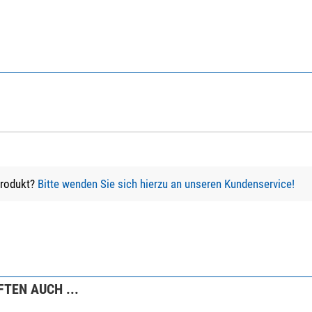
C Carbon-Dreibeinstativ + Kugelkopf MK-40 +
lterung GS-3
Produkt?
Bitte wenden Sie sich hierzu an unseren Kundenservice!
rsandkosten.
TEN AUCH ...