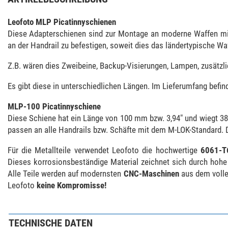
Leofoto MLP Picatinnyschienen
Diese Adapterschienen sind zur Montage an moderne Waffen mit 
an der Handrail zu befestigen, soweit dies das ländertypische Wa
Z.B. wären dies Zweibeine, Backup-Visierungen, Lampen, zusätzli
Es gibt diese in unterschiedlichen Längen. Im Lieferumfang befin
MLP-100 Picatinnyschiene
Diese Schiene hat ein Länge von 100 mm bzw. 3,94" und wiegt 38
passen an alle Handrails bzw. Schäfte mit dem M-LOK-Standard. D
Für die Metallteile verwendet Leofoto die hochwertige
6061-T
Dieses korrosionsbeständige Material zeichnet sich durch hohe F
Alle Teile werden auf modernsten
CNC-Maschinen
aus dem volle
Leofoto
keine Kompromisse!
TECHNISCHE DATEN