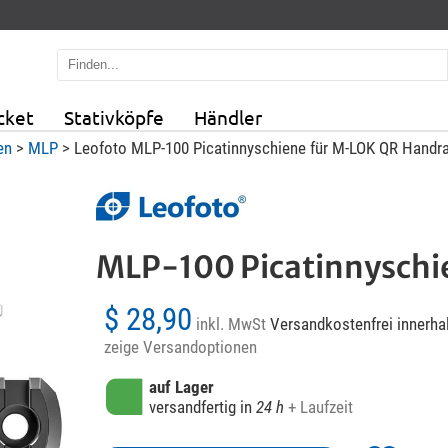
cket
Stativköpfe
Händler
en
>
MLP
> Leofoto MLP-100 Picatinnyschiene für M-LOK QR Handra
MLP-100 Picatinnyschi
$ 28,90
inkl. MwSt
Versandkostenfrei innerha
zeige Versandoptionen
auf Lager
versandfertig in
24 h
+ Laufzeit