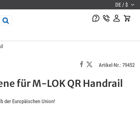
DE / $
il
Artikel-Nr.: 79452
ene für M-LOK QR Handrail
lb der Europäischen Union!