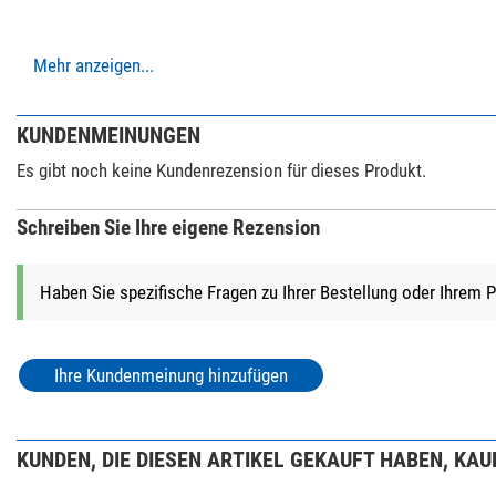
Mehr anzeigen...
Fotostative (2)
Leofoto SA-324
Waffenklemmha
KUNDENMEINUNGEN
$ 620,-*
Es gibt noch keine Kundenrezension für dieses Produkt.
Schreiben Sie Ihre eigene Rezension
+ Weitere Zubehörprodukte in dieser Kategorie: 1
Haben Sie spezifische Fragen zu Ihrer Bestellung oder Ihrem 
*
Alle Preise inklusive der gesetzlichen Mehrwertsteuer, zzgl. Ve
Ihre Kundenmeinung hinzufügen
KUNDEN, DIE DIESEN ARTIKEL GEKAUFT HABEN, KAUF