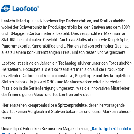
Leofoto
liefert qualitativ hochwertige
Carbonstative
, und
Stativzubehör
wobei der Schwerpunkt im Produktportfolio bei den Stativen aus dem 100%
und 10-lagigem Carbonmaterial besteht. Dies verspricht ein Maximum an
Stabilität bei minimalem Gewicht. Auch das Stativzubehör wie Kugelköpfe,
Panoramaköpfe, Kamerakäfige und L-Platten sind von sehr hoher Qualität,
alles zu einem konkurrenzfähigen Preis. Einfach testen und vergleichen!
Leofoto ist seit vielen Jahren ein
Technologieführer
unter den Fotozubehör-
Herstellern. Hochspezialisiert konzentriert man sich auf die Produktion
exzellenter Carbon- und Aluminiumstative, Kugelköpfe und des kompletten
Stativzubehörs. In je zwei CNC- und Montagewerken wird in höchster
Präzision in die Serienfertigung umgesetzt, was die innovativen Mitarbeiter
der firmeneigenen Mess- und Testzentren entwickeln.
Hier entstehen
kompromisslose Spitzenprodukte
, deren hervorragende
Qualität keinen Vergleich mit Stativen bekannter und teurer Marken scheuen
muss.
Unser Tipp:
Entdecken Sie unseren Magazinbeitrag „
Kaufratgeber: Leofoto-