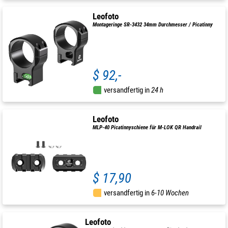
Leofoto
Montageringe SR-3432 34mm Durchmesser / Picatinny
$ 92,-
versandfertig in
24 h
Leofoto
MLP-40 Picatinnyschiene für M-LOK QR Handrail
$ 17,90
versandfertig in
6-10 Wochen
Leofoto