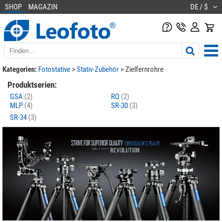
SHOP
MAGAZIN
DE / $
Kategorien:
Fotostative
>
Stativ-Zubehör
>
Zielfernrohre
Produktserien:
GSA
(2)
RO
(2)
MLP
(4)
SR-30
(3)
SR-34
(3)