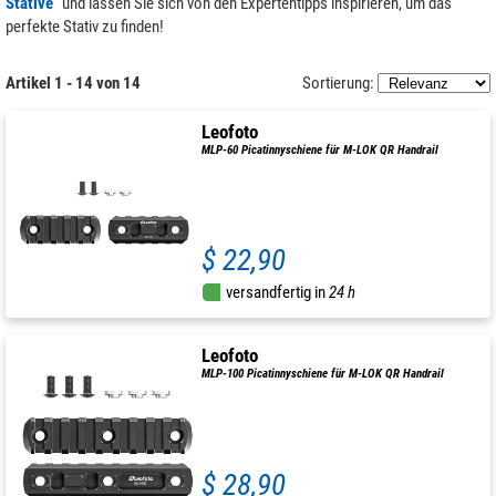
Stative
“ und lassen Sie sich von den Expertentipps inspirieren, um das
perfekte Stativ zu finden!
Artikel 1 - 14 von 14
Sortierung:
Leofoto
MLP-60 Picatinnyschiene für M-LOK QR Handrail
$ 22,90
versandfertig in
24 h
Leofoto
MLP-100 Picatinnyschiene für M-LOK QR Handrail
$ 28,90