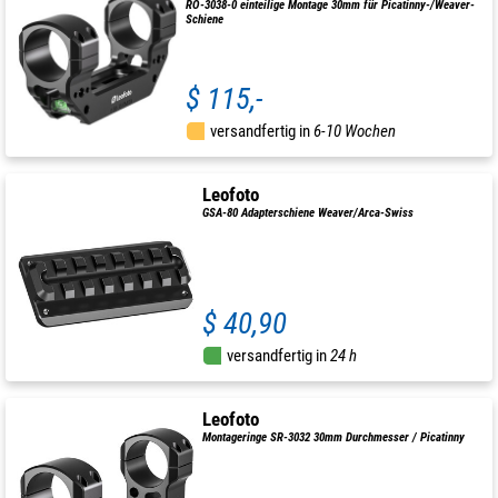
RO-3038-0 einteilige Montage 30mm für Picatinny-/Weaver-
Schiene
$ 115,-
versandfertig in
6-10 Wochen
Leofoto
GSA-80 Adapterschiene Weaver/Arca-Swiss
$ 40,90
versandfertig in
24 h
Leofoto
Montageringe SR-3032 30mm Durchmesser / Picatinny