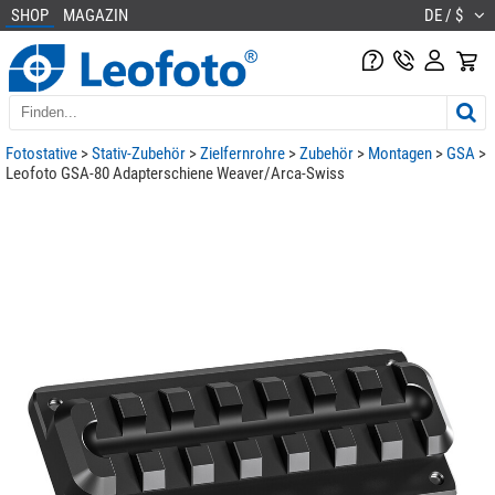
SHOP
MAGAZIN
DE / $
Fotostative
>
Stativ-Zubehör
>
Zielfernrohre
>
Zubehör
>
Montagen
>
GSA
>
Leofoto GSA-80 Adapterschiene Weaver/Arca-Swiss