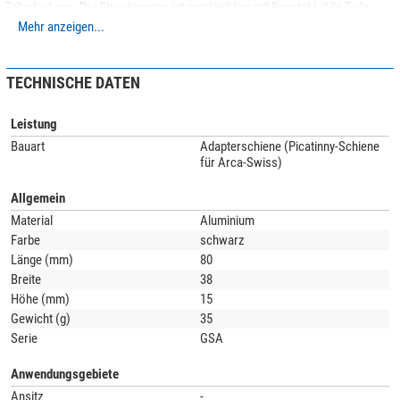
Zähigkeit aus. Die Streckgrenze ist vergleichbar mit Baustahl. Alle Teile
werden auf modernsten
CNC-Maschinen
aus dem vollen Material gefräst
Mehr anzeigen...
und sind dadurch deutlich
stabiler als Gußteile
. Auch hier macht Leofoto
keine Kompromisse!
TECHNISCHE DATEN
Leistung
Bauart
Adapterschiene (Picatinny-Schiene
für Arca-Swiss)
Allgemein
Material
Aluminium
Farbe
schwarz
Länge (mm)
80
Breite
38
Höhe (mm)
15
Gewicht (g)
35
Serie
GSA
Anwendungsgebiete
Ansitz
-