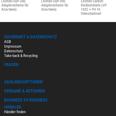
Leofoto GSP-240
Leofoto GSP-300
Leofoto Carbon-
Adapterschiene für
Adapterschiene für
Dreibeinstativ LVF-
Arca-Swiss
Arca-Swiss
163C + FH-10
Videostativset
SICHERHEIT & DATENSCHUTZ
AGB
Impressum
Datenschutz
Take-back & Recycling
FRAGEN
ZAHLUNGSOPTIONEN
VERSAND & RETOUREN
BUSINESS TO BUSINESS
HÄNDLER
Händler finden