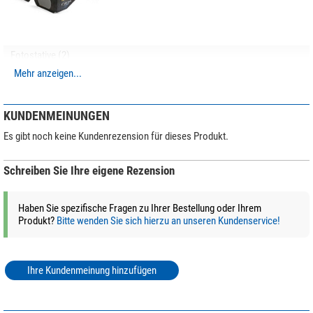
Fotostative (2)
Mehr anzeigen...
Leofoto SA-324C Carbon-
Dreibeinstativ + Kugelkopf
MK-40 +
KUNDENMEINUNGEN
Waffenklemmhalterung GS-3
Es gibt noch keine Kundenrezension für dieses Produkt.
$ 620,-*
Schreiben Sie Ihre eigene Rezension
+ Weitere Zubehörprodukte in dieser Kategorie: 1
*
Alle Preise inklusive der gesetzlichen Mehrwertsteuer, zzgl. Versandkosten.
Haben Sie spezifische Fragen zu Ihrer Bestellung oder Ihrem
Produkt?
Bitte wenden Sie sich hierzu an unseren Kundenservice!
Ihre Kundenmeinung hinzufügen