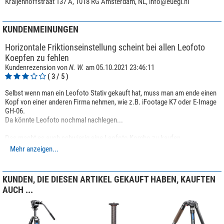
Kraijenhoffstraat 137 A, 1018 RG Amsterdam, NL,
info@euegi.nl
KUNDENMEINUNGEN
Horizontale Friktionseinstellung scheint bei allen Leofoto
Koepfen zu fehlen
Kundenrezension von
N. W.
am 05.10.2021 23:46:11
( 3 / 5 )
Selbst wenn man ein Leofoto Stativ gekauft hat, muss man am ende einen
Kopf von einer anderen Firma nehmen, wie z.B. iFootage K7 oder E-Image
GH-06.
Da könnte Leofoto nochmal nachlegen...
Das macht es auch schwierig eine Leofoto Kombo zu kaufen.
Mehr anzeigen...
Und wenn ich keine Friktionskontrolle bekommen kann, dann kann ich
auch gleich bei meinen SmallRig Fluid Köpfen bleiben, denn die
Funktionieren gut und sind noch kleiner als alle anderen.
KUNDEN, DIE DIESEN ARTIKEL GEKAUFT HABEN, KAUFTEN
AUCH ...
Bei dem ähnlich schweren Kopf kann ich beim K7 alles so kontrollieren
wie ich das möchte.
Der ist auch teurer, aber die Gewicht zur Funktion Ratio ist wichtiger als
die Geld Ratio.