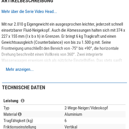
ARTIKELBESCHREIBUNG
Mehr über die Serie Video Head...
Mit nur 2.010 g Eigengewicht ein ausgesprochen leichter, jederzeit schnell
einsetzbarer Fluid-Neigekopf. Auch die Abmessungen halten sich mit 374 x
227 x 155 mm (l x b x h) in Grenzen. Er bringt 6 kg Tragkraft und einen
Gewichtsausgleich (Counterbalance) von bis zu 1.500 g mit. Seine
Frontneigung umschließt den Bereich von -75° bis +90°, die horizontale
Drehung beschreibt einen Vollkreis von 360°. Zwei integrierte
Wasserwaagen erweisen sich als nützliche Einstellhilfen. Das stets sanft
gleitende Friktionssystem läßt sich mit dem großen Drehknauf komfortabel
Mehr anzeigen...
und exakt steuern.
TECHNISCHE DATEN
Leistung
Typ
2-Wege-Neiger/Videokopf
Material
Aluminium
Tragfähigkeit (kg)
6
Friktionseinstellung
Vertikal