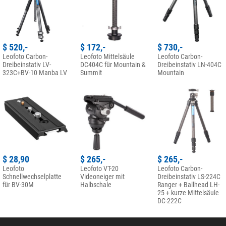
$ 520,-
$ 172,-
$ 730,-
Schreiben Sie Ihre eigene Rezension
Leofoto Carbon-
Leofoto Mittelsäule
Leofoto Carbon-
Dreibeinstativ LV-
DC404C für Mountain &
Dreibeinstativ LN-404C
323C+BV-10 Manba LV
Summit
Mountain
Haben Sie spezifische Fragen zu Ihrer Bestellung oder Ihrem
Produkt?
Bitte wenden Sie sich hierzu an unseren Kundenservice!
Ihre Kundenmeinung hinzufügen
$ 28,90
$ 265,-
$ 265,-
Leofoto
Leofoto VT-20
Leofoto Carbon-
Schnellwechselplatte
Videoneiger mit
Dreibeinstativ LS-224C
für BV-30M
Halbschale
Ranger + Ballhead LH-
25 + kurze Mittelsäule
DC-222C