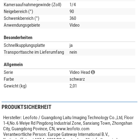
Kameraaufnahmegewinde (Zoll)
1/4
Neigebereich (°)
90
Schwenkbereich (°)
360
Anwendungsgebiete
Video
Besonderheiten
Schnellkupplungsplatte
ja
Transporttasche im Lieferumfang
nein
Allgemein
Serie
Video Head
Farbe
schwarz
Gewicht (kg)
2,01
PRODUKTSICHERHEIT
Hersteller:
Leofoto / Guangdong Laitu Imaging Technology Co.,Ltd, Floor
1-4,No.6 Weiye Rd Pingdong Industrial Zone, Sanxiang Town, Zhongshan
City, Guangdong Povince, CN, www.leofoto.com
Verantwortliche Person:
Europe Gateway International B.V.,