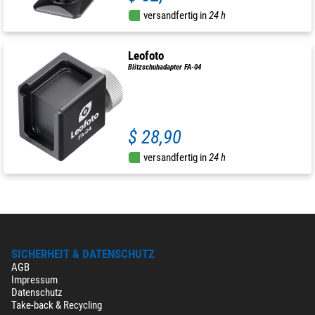
versandfertig in
24 h
Leofoto
Blitzschuhadapter FA-04
$ 28,90
versandfertig in
24 h
SICHERHEIT & DATENSCHUTZ
AGB
Impressum
Datenschutz
Take-back & Recycling