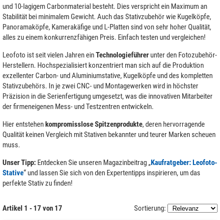
und 10-lagigem Carbonmaterial besteht. Dies verspricht ein Maximum an
Stabilität bei minimalem Gewicht. Auch das Stativzubehör wie Kugelköpfe,
Panoramaköpfe, Kamerakäfige und L-Platten sind von sehr hoher Qualität,
alles zu einem konkurrenzfähigen Preis. Einfach testen und vergleichen!
Leofoto ist seit vielen Jahren ein
Technologieführer
unter den Fotozubehör-
Herstellern. Hochspezialisiert konzentriert man sich auf die Produktion
exzellenter Carbon- und Aluminiumstative, Kugelköpfe und des kompletten
Stativzubehörs. In je zwei CNC- und Montagewerken wird in höchster
Präzision in die Serienfertigung umgesetzt, was die innovativen Mitarbeiter
der firmeneigenen Mess- und Testzentren entwickeln.
Hier entstehen
kompromisslose Spitzenprodukte
, deren hervorragende
Qualität keinen Vergleich mit Stativen bekannter und teurer Marken scheuen
muss.
Unser Tipp:
Entdecken Sie unseren Magazinbeitrag „
Kaufratgeber: Leofoto-
Stative
“ und lassen Sie sich von den Expertentipps inspirieren, um das
perfekte Stativ zu finden!
Artikel 1 - 17 von 17
Sortierung: