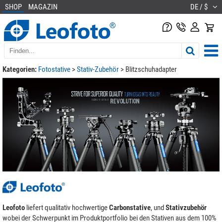
SHOP
MAGAZIN
DE / $
Kategorien:
Fotostative
>
Stativ-Zubehör
>
Blitzschuhadapter
Leofoto
liefert qualitativ hochwertige
Carbonstative
, und
Stativzubehör
wobei der Schwerpunkt im Produktportfolio bei den Stativen aus dem 100%