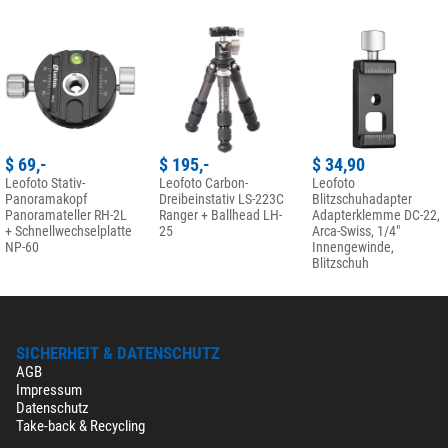
$ 69,-
$ 195,-
$ 34,90
Leofoto Stativ-
Leofoto Carbon-
Leofoto
Panoramakopf
Dreibeinstativ LS-223C
Blitzschuhadapter
Panoramateller RH-2L
Ranger + Ballhead LH-
Adapterklemme DC-22,
+ Schnellwechselplatte
25
Arca-Swiss, 1/4"
NP-60
Innengewinde,
Blitzschuh
SICHERHEIT & DATENSCHUTZ
AGB
Impressum
Datenschutz
Take-back & Recycling