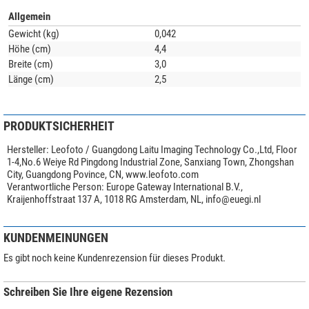
Allgemein
Gewicht (kg)
0,042
Höhe (cm)
4,4
Breite (cm)
3,0
Länge (cm)
2,5
PRODUKTSICHERHEIT
Hersteller:
Leofoto / Guangdong Laitu Imaging Technology Co.,Ltd, Floor
1-4,No.6 Weiye Rd Pingdong Industrial Zone, Sanxiang Town, Zhongshan
City, Guangdong Povince, CN, www.leofoto.com
Verantwortliche Person:
Europe Gateway International B.V.,
Kraijenhoffstraat 137 A, 1018 RG Amsterdam, NL,
info@euegi.nl
KUNDENMEINUNGEN
Es gibt noch keine Kundenrezension für dieses Produkt.
Schreiben Sie Ihre eigene Rezension