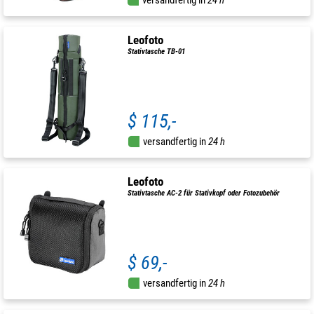
Leofoto
Stativtasche TB-01
$ 115,-
versandfertig in
24 h
Leofoto
Stativtasche AC-2 für Stativkopf oder Fotozubehör
$ 69,-
versandfertig in
24 h