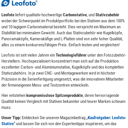
Leofoto
liefert qualitativ hochwertige
Carbonstative
, und
Stativzubehör
wobei der Schwerpunkt im Produktportfolio bei den Stativen aus dem 100%
und 10-lagigem Carbonmaterial besteht. Dies verspricht ein Maximum an
Stabilität bei minimalem Gewicht. Auch das Stativzubehör wie Kugelköpfe,
Panoramaköpfe, Kamerakäfige und L-Platten sind von sehr hoher Qualität,
alles zu einem konkurrenzfähigen Preis. Einfach testen und vergleichen!
Leofoto ist seit vielen Jahren ein
Technologieführer
unter den Fotozubehör-
Herstellern. Hochspezialisiert konzentriert man sich auf die Produktion
exzellenter Carbon- und Aluminiumstative, Kugelköpfe und des kompletten
Stativzubehörs. In je zwei CNC- und Montagewerken wird in höchster
Präzision in die Serienfertigung umgesetzt, was die innovativen Mitarbeiter
der firmeneigenen Mess- und Testzentren entwickeln.
Hier entstehen
kompromisslose Spitzenprodukte
, deren hervorragende
Qualität keinen Vergleich mit Stativen bekannter und teurer Marken scheuen
muss.
Unser Tipp:
Entdecken Sie unseren Magazinbeitrag „
Kaufratgeber: Leofoto-
Stative
“ und lassen Sie sich von den Expertentipps inspirieren, um das