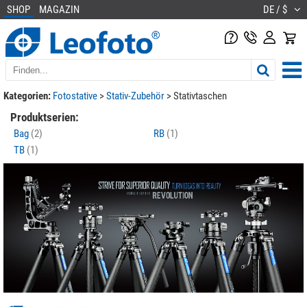
SHOP
MAGAZIN
DE / $
Kategorien:
Fotostative
>
Stativ-Zubehör
>
Stativtaschen
Produktserien:
Bag
(2)
RB
(1)
TB
(1)