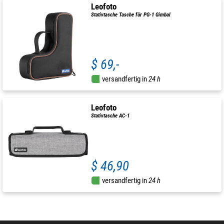
Leofoto
Stativtasche Tasche für PG-1 Gimbal
$ 69,-
versandfertig in
24 h
Leofoto
Stativtasche AC-1
$ 46,90
versandfertig in
24 h