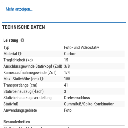
Mehr anzeigen...
Unser Expertenkommentar:
Tipp:
Entdecken Sie unseren Magazinbeitrag
Kaufratgeber: Leofoto-
TECHNISCHE DATEN
Stative
und lassen Sie sich von den Expertentipps inspirieren, um das
perfekte Stativ zu finden!
Leistung
(Stefan Taube)
Typ
Foto- und Videostativ
Material
Carbon
Tragfähigkeit (kg)
15
Anschlussgewinde Stativkopf (Zoll)
3/8
Kameraaufnahmegewinde (Zoll)
1/4
Max. Stativhöhe (cm)
155
Transportlänge (cm)
41
Stativbeinauszug (-fach)
3
Stativbeinauszugsverstellung
Drehverschluss
Stativfuß
Gummifuß/Spike-Kombination
Anwendungsgebiete
Foto
Besonderheiten