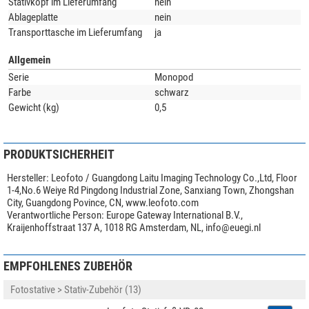
Stativkopf im Lieferumfang
nein
Ablageplatte
nein
Transporttasche im Lieferumfang
ja
Allgemein
Serie
Monopod
Farbe
schwarz
Gewicht (kg)
0,5
PRODUKTSICHERHEIT
Hersteller:
Leofoto / Guangdong Laitu Imaging Technology Co.,Ltd, Floor
1-4,No.6 Weiye Rd Pingdong Industrial Zone, Sanxiang Town, Zhongshan
City, Guangdong Povince, CN, www.leofoto.com
Verantwortliche Person:
Europe Gateway International B.V.,
Kraijenhoffstraat 137 A, 1018 RG Amsterdam, NL,
info@euegi.nl
EMPFOHLENES ZUBEHÖR
Fotostative > Stativ-Zubehör (13)