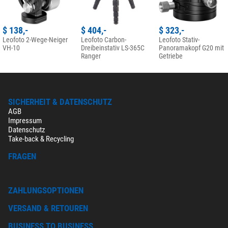
$ 138,-
$ 404,-
$ 323,-
Leofoto 2-Wege-Neiger
Leofoto Carbon-
Leofoto Stativ-
VH-10
Dreibeinstativ LS-365C
Panoramakopf G20 mit
Ranger
Getriebe
SICHERHEIT & DATENSCHUTZ
AGB
Impressum
Datenschutz
Take-back & Recycling
FRAGEN
ZAHLUNGSOPTIONEN
VERSAND & RETOUREN
BUSINESS TO BUSINESS