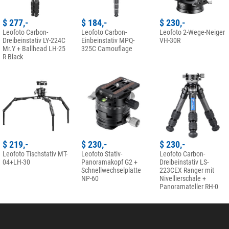
$ 277,-
$ 184,-
$ 230,-
Leofoto Carbon-
Leofoto Carbon-
Leofoto 2-Wege-Neiger
Dreibeinstativ LY-224C
Einbeinstativ MPQ-
VH-30R
Mr.Y + Ballhead LH-25
325C Camouflage
R Black
$ 219,-
$ 230,-
$ 230,-
Leofoto Tischstativ MT-
Leofoto Stativ-
Leofoto Carbon-
04+LH-30
Panoramakopf G2 +
Dreibeinstativ LS-
Schnellwechselplatte
223CEX Ranger mit
NP-60
Nivellierschale +
Panoramateller RH-0