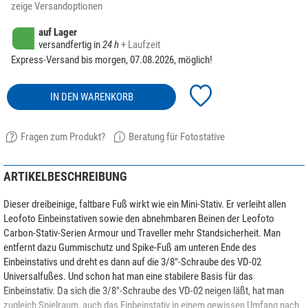
zeige Versandoptionen
auf Lager
versandfertig in
24 h
+ Laufzeit
Express-Versand bis morgen, 07.08.2026, möglich!
IN DEN WARENKORB
Fragen zum Produkt?
Beratung für Fotostative
ARTIKELBESCHREIBUNG
Dieser dreibeinige, faltbare Fuß wirkt wie ein Mini-Stativ. Er verleiht allen
Leofoto Einbeinstativen sowie den abnehmbaren Beinen der Leofoto
Carbon-Stativ-Serien Armour und Traveller mehr Standsicherheit. Man
entfernt dazu Gummischutz und Spike-Fuß am unteren Ende des
Einbeinstativs und dreht es dann auf die 3/8"-Schraube des VD-02
Universalfußes. Und schon hat man eine stabilere Basis für das
Einbeinstativ. Da sich die 3/8"-Schraube des VD-02 neigen läßt, hat man
zugleich Spielraum, auch das Einbeinstativ in einem gewissen Umfang nach