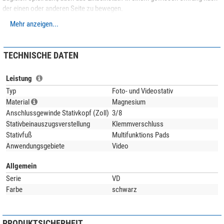
der einen oder anderen Seite zu bewegen.
Mehr anzeigen...
TECHNISCHE DATEN
Leistung
Typ
Foto- und Videostativ
Material
Magnesium
Anschlussgewinde Stativkopf (Zoll)
3/8
Stativbeinauszugsverstellung
Klemmverschluss
Stativfuß
Multifunktions Pads
Anwendungsgebiete
Video
Allgemein
Serie
VD
Farbe
schwarz
PRODUKTSICHERHEIT