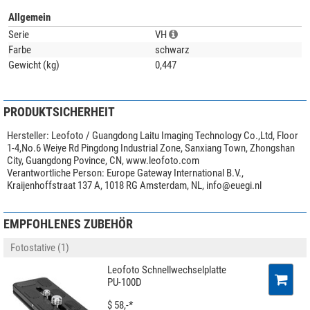
Allgemein
Serie
VH
Farbe
schwarz
Gewicht (kg)
0,447
PRODUKTSICHERHEIT
Hersteller:
Leofoto / Guangdong Laitu Imaging Technology Co.,Ltd, Floor
1-4,No.6 Weiye Rd Pingdong Industrial Zone, Sanxiang Town, Zhongshan
City, Guangdong Povince, CN, www.leofoto.com
Verantwortliche Person:
Europe Gateway International B.V.,
Kraijenhoffstraat 137 A, 1018 RG Amsterdam, NL,
info@euegi.nl
EMPFOHLENES ZUBEHÖR
Fotostative (1)
Leofoto Schnellwechselplatte
PU-100D
$ 58,-*