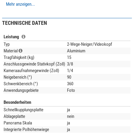
Mehr anzeigen...
Legierung
mit Magnesium und Silizium als Legierungsbestandteile. Dieses
korrosionsbeständige Material zeichnet sich durch hohe Festigkeit und gute
Zähigkeit aus. Die Streckgrenze ist vergleichbar mit Baustahl. Alle Teile
TECHNISCHE DATEN
werden auf modernsten
CNC-Maschinen
aus dem vollen Material gefräst
und sind dadurch deutlich
stabiler als Gußteile
. Auch hier macht Leofoto
Leistung
keine Kompromisse!
Typ
2-Wege-Neiger/Videokopf
Material
Aluminium
Tragfähigkeit (kg)
15
Anschlussgewinde Stativkopf (Zoll)
3/8
Kameraaufnahmegewinde (Zoll)
1/4
Neigebereich (°)
90
Schwenkbereich (°)
360
Anwendungsgebiete
Foto
Besonderheiten
Schnellkupplungsplatte
ja
Ablageplatte
nein
Panorama Skala
ja
Integrierte Polhöhenwiege
ja