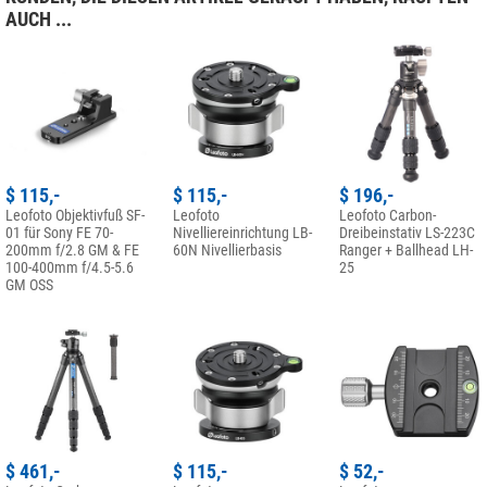
AUCH ...
$ 115,-
$ 115,-
$ 196,-
Leofoto Objektivfuß SF-
Leofoto
Leofoto Carbon-
01 für Sony FE 70-
Nivelliereinrichtung LB-
Dreibeinstativ LS-223C
200mm f/2.8 GM & FE
60N Nivellierbasis
Ranger + Ballhead LH-
100-400mm f/4.5-5.6
25
GM OSS
$ 461,-
$ 115,-
$ 52,-