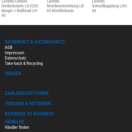
Leofoto Carbon-
Leofoto
Leofoto
Dreibeinstativ LS-325C
Nivelliereinrichtung LB-
Schnellkupplung LHC-
Ranger + Ballhead LH-
65 Nivellierbasis
60
40
SICHERHEIT & DATENSCHUTZ
AGB
Impressum
Datenschutz
Take-back & Recycling
FRAGEN
ZAHLUNGSOPTIONEN
VERSAND & RETOUREN
BUSINESS TO BUSINESS
HÄNDLER
Händler finden