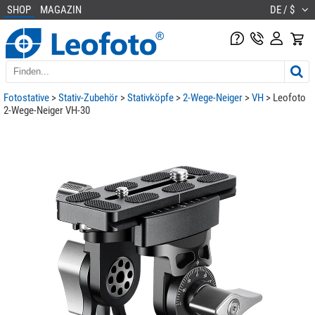
SHOP
MAGAZIN
DE / $
Fotostative
>
Stativ-Zubehör
>
Stativköpfe
>
2-Wege-Neiger
>
VH
> Leofoto
2-Wege-Neiger VH-30