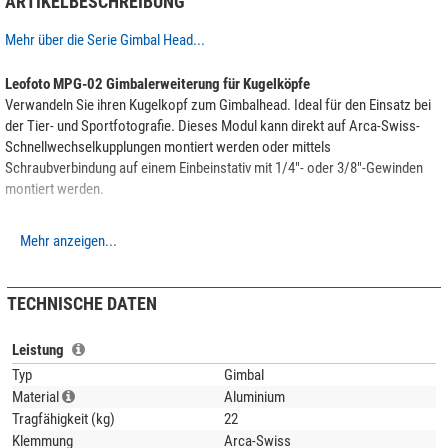
ARTIKELBESCHREIBUNG
Mehr über die Serie Gimbal Head...
Leofoto MPG-02 Gimbalerweiterung für Kugelköpfe
Verwandeln Sie ihren Kugelkopf zum Gimbalhead. Ideal für den Einsatz bei
der Tier- und Sportfotografie. Dieses Modul kann direkt auf Arca-Swiss-
Schnellwechselkupplungen montiert werden oder mittels
Schraubverbindung auf einem Einbeinstativ mit 1/4"- oder 3/8"-Gewinden
montiert werden.
Herkömmliche Gimbalheads sind recht sperrig und können auch schon mal
Mehr anzeigen...
ein Kilogramm oder sogar mehr wiegen. Und für normale Landschafts- /
Architektur- oder Portraitfotografie sind sie nur bedingt geeignet. Gimbal
Heads sind nun mal für spezielle Zwecke entwickelt.
TECHNISCHE DATEN
Mit dem
MPG-02
verwandeln Sie im nu jeden Kugelkopf mit Arca-Swiss
kompatibler Schnellwechselkupplung zum Gimbal Head. Durch das geringe
Leistung
Gewicht von knapp 480 Gramm und die kompakten Abmessungen passt es
Typ
Gimbal
in nahezu jede Fototasche oder -rucksack.
Material
Aluminium
Tragfähigkeit (kg)
22
Durch die Stativgewinde in 1/4" und 3/8" kann man es auch jederzeit mit
Klemmung
Arca-Swiss
einem Einbeinstativ kombinieren. Besonders geeignet für Video-