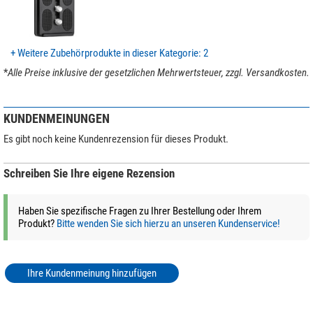
werden auf modernsten
CNC-Maschinen
aus dem vollen Material gefräst
und sind dadurch deutlich
stabiler als Gußteile
. Auch hier macht Leofoto
keine Kompromisse!
+ Weitere Zubehörprodukte in dieser Kategorie: 2
*
Alle Preise inklusive der gesetzlichen Mehrwertsteuer, zzgl. Versandkosten.
KUNDENMEINUNGEN
Es gibt noch keine Kundenrezension für dieses Produkt.
Schreiben Sie Ihre eigene Rezension
Haben Sie spezifische Fragen zu Ihrer Bestellung oder Ihrem
Produkt?
Bitte wenden Sie sich hierzu an unseren Kundenservice!
Ihre Kundenmeinung hinzufügen