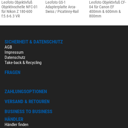
Leofoto Objektivfuß
Leofoto GS-1
Leofoto Objektivfuß CF-
Objektivschelle NFC-01
Adapterplatte Arca-
04 für Canon EF
für Nikon Z 180-600
Swiss / Picatinny-Rail
400mm & 600mm &
f:5.6-6.3 VR
800mm
SICHERHEIT & DATENSCHUTZ
AGB
Impressum
Datenschutz
Take-back & Recycling
FRAGEN
ZAHLUNGSOPTIONEN
VERSAND & RETOUREN
BUSINESS TO BUSINESS
HÄNDLER
Händler finden