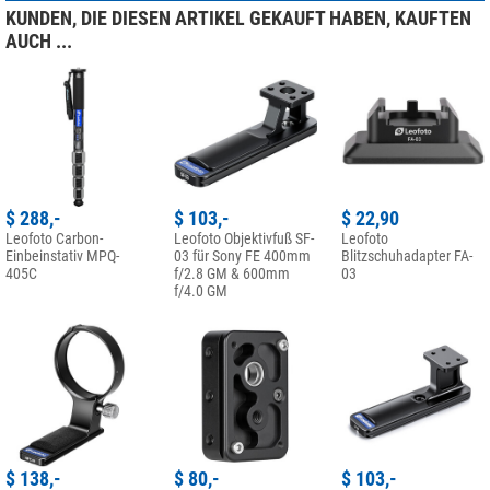
KUNDEN, DIE DIESEN ARTIKEL GEKAUFT HABEN, KAUFTEN
AUCH ...
$ 288,-
$ 103,-
$ 22,90
Leofoto Carbon-
Leofoto Objektivfuß SF-
Leofoto
Einbeinstativ MPQ-
03 für Sony FE 400mm
Blitzschuhadapter FA-
405C
f/2.8 GM & 600mm
03
f/4.0 GM
$ 138,-
$ 80,-
$ 103,-