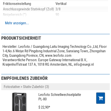
Friktionseinstellung
Vertikal
Einbeinstative mit horizontalem Schwenkfuß.
Anschlussgewinde Stativkopf (Zoll)
3/8
Neigebereich (°)
90
Schwenkbereich (°)
0
Mehr anzeigen...
Anwendungsgebiete
Foto
Besonderheiten
PRODUKTSICHERHEIT
Schnellkupplungsplatte
ja
Hersteller:
Leofoto / Guangdong Laitu Imaging Technology Co.,Ltd, Floor
Ablageplatte
nein
1-4,No.6 Weiye Rd Pingdong Industrial Zone, Sanxiang Town, Zhongshan
Panorama Skala
-
City, Guangdong Povince, CN, www.leofoto.com
Integrierte Polhöhenwiege
-
Verantwortliche Person:
Europe Gateway International B.V.,
Transporttasche im Lieferumfang
nein
Kraijenhoffstraat 137 A, 1018 RG Amsterdam, NL,
info@euegi.nl
Videoneiger
nein
EMPFOHLENES ZUBEHÖR
Anwendungsbeispiel(e)
zeigen optionales Zubehör bzw. das Produkt in
Allgemein
Verbindung mit anderen Artikeln.
Serie
Gimbal Head
Fotostative > Stativ-Zubehör (3)
Farbe
schwarz
Für die Metallteile verwendet Leofoto die hochwertige
6061-T6 Aluminium-
Leofoto Schnellwechselplatte
Gewicht (kg)
0,48
Legierung
mit Magnesium und Silizium als Legierungsbestandteile. Dieses
PL-80
Höhe (cm)
18
korrosionsbeständige Material zeichnet sich durch hohe Festigkeit und gute
$ 22,90*
Zähigkeit aus. Die Streckgrenze ist vergleichbar mit Baustahl. Alle Teile