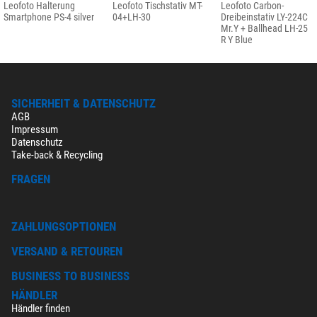
Leofoto Halterung
Leofoto Tischstativ MT-
Leofoto Carbon-
Smartphone PS-4 silver
04+LH-30
Dreibeinstativ LY-224C
Mr.Y + Ballhead LH-25
R Y Blue
SICHERHEIT & DATENSCHUTZ
AGB
Impressum
Datenschutz
Take-back & Recycling
FRAGEN
ZAHLUNGSOPTIONEN
VERSAND & RETOUREN
BUSINESS TO BUSINESS
HÄNDLER
Händler finden