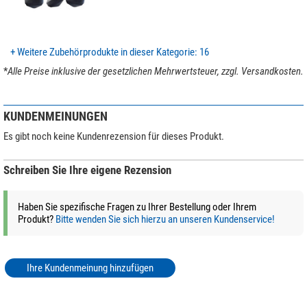
Allgemein
Serie
Mr.Q
Farbe
schwarz
+ Weitere Zubehörprodukte in dieser Kategorie: 16
Gewicht (kg)
1,53
*
Alle Preise inklusive der gesetzlichen Mehrwertsteuer, zzgl. Versandkosten.
KUNDENMEINUNGEN
Es gibt noch keine Kundenrezension für dieses Produkt.
Schreiben Sie Ihre eigene Rezension
Haben Sie spezifische Fragen zu Ihrer Bestellung oder Ihrem
Produkt?
Bitte wenden Sie sich hierzu an unseren Kundenservice!
Ihre Kundenmeinung hinzufügen