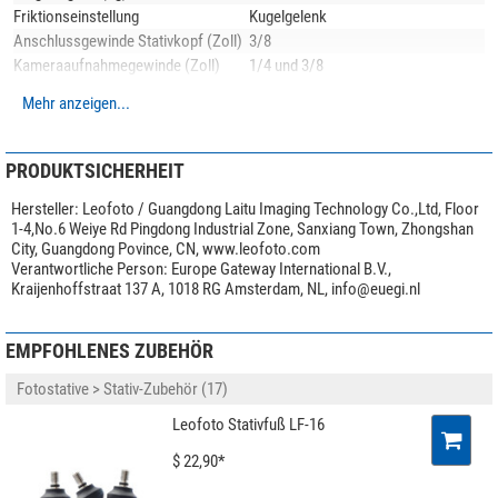
geringen Gewichts von nur 1,22 Kilo hat es eine Tragfähigkeit von 10
Friktionseinstellung
Kugelgelenk
Kilogramm. Das LQ-284C-Stativ wird mit einem LH-30-Kugelkopf, einer
Anschlussgewinde Stativkopf (Zoll)
3/8
multifunktionalen Mittelsäule und mehreren nützlichen Zubehörteilen
Kameraaufnahmegewinde (Zoll)
1/4 und 3/8
geliefert.
Neigebereich (°)
90
Mehr anzeigen...
Schwenkbereich (°)
360
Unser Expertenkommentar:
Max. Stativhöhe (cm)
158
Transportlänge (cm)
53
PRODUKTSICHERHEIT
Tipp:
Entdecken Sie unseren Magazinbeitrag
Kaufratgeber: Leofoto-
Stativbeinauszug (-fach)
3
Stative
und lassen Sie sich von den Expertentipps inspirieren, um das
Hersteller:
Leofoto / Guangdong Laitu Imaging Technology Co.,Ltd, Floor
Stativbeinauszugsverstellung
Drehverschluss
perfekte Stativ zu finden!
1-4,No.6 Weiye Rd Pingdong Industrial Zone, Sanxiang Town, Zhongshan
Stativfuß
Gummifuß/Spike-Kombination
City, Guangdong Povince, CN, www.leofoto.com
Anwendungsgebiete
Foto
(Stefan Taube)
Verantwortliche Person:
Europe Gateway International B.V.,
Kraijenhoffstraat 137 A, 1018 RG Amsterdam, NL,
info@euegi.nl
Besonderheiten
Mittelsäule
ja
EMPFOHLENES ZUBEHÖR
Stativkopf im Lieferumfang
Kugelkopf
Schnellkupplungsplatte
ja
Fotostative > Stativ-Zubehör (17)
Ablageplatte
nein
Leofoto Stativfuß LF-16
Panorama Skala
ja
Transporttasche im Lieferumfang
ja
$ 22,90*
Videoneiger
nein