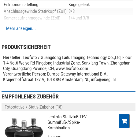
Friktionseinstellung
Kugelgelenk
Anschlussgewinde Stativkopf (Zoll)
3/8
Kameraaufnahmegewinde (Zoll)
1/4 und 3/8
Neigebereich (°)
90
Mehr anzeigen...
Schwenkbereich (°)
360
Max. Stativhöhe (cm)
129
Transportlänge (cm)
54
PRODUKTSICHERHEIT
Stativbeinauszug (-fach)
3
Hersteller:
Leofoto / Guangdong Laitu Imaging Technology Co.,Ltd, Floor
Stativbeinauszugsverstellung
Drehverschluss
1-4,No.6 Weiye Rd Pingdong Industrial Zone, Sanxiang Town, Zhongshan
Stativfuß
Gummifuß/Spike-Kombination
City, Guangdong Povince, CN, www.leofoto.com
Anwendungsgebiete
Foto
Verantwortliche Person:
Europe Gateway International B.V.,
Kraijenhoffstraat 137 A, 1018 RG Amsterdam, NL,
info@euegi.nl
Besonderheiten
100% Carbon
Alle Carbon-Stativbeine von Leofoto werden aus
10-lagigen Carbon-
Mittelsäule
nein
EMPFOHLENES ZUBEHÖR
Material
hergestellt. Dies verspricht eine hohe Stabilität bei
geringem
Stativkopf im Lieferumfang
Kugelkopf
Gewicht
und darüber hinaus für hohe Korrossionsbeständigkeit.
Schnellkupplungsplatte
ja
Fotostative > Stativ-Zubehör (18)
Ablageplatte
nein
Für die Metallteile verwendet Leofoto die hochwertige
6061-T6 Aluminium-
Leofoto Stativfuß TFV
Panorama Skala
ja
Legierung
mit Magnesium und Silizium als Legierungsbestandteile. Dieses
Gummifuß-/Spike-
Transporttasche im Lieferumfang
ja
Kombination
korrosionsbeständige Material zeichnet sich durch hohe Festigkeit und gute
Zähigkeit aus. Die Streckgrenze ist vergleichbar mit Baustahl. Alle Teile