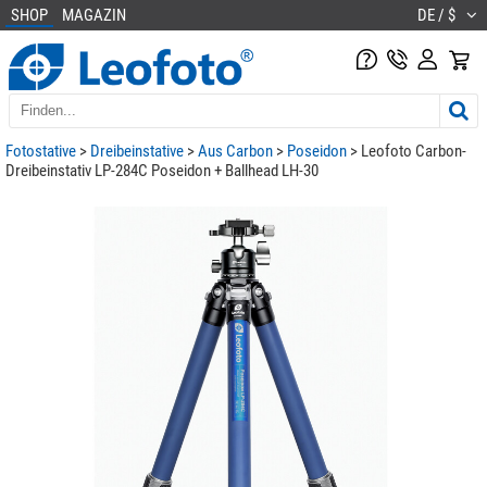
SHOP
MAGAZIN
DE / $
Fotostative
>
Dreibeinstative
>
Aus Carbon
>
Poseidon
> Leofoto Carbon-
Dreibeinstativ LP-284C Poseidon + Ballhead LH-30