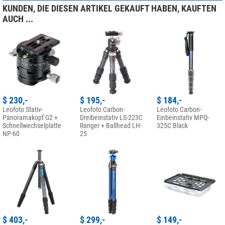
KUNDEN, DIE DIESEN ARTIKEL GEKAUFT HABEN, KAUFTEN
AUCH ...
$ 230,-
$ 195,-
$ 184,-
Leofoto Stativ-
Leofoto Carbon-
Leofoto Carbon-
Panoramakopf G2 +
Dreibeinstativ LS-223C
Einbeinstativ MPQ-
Schnellwechselplatte
Ranger + Ballhead LH-
325C Black
NP-60
25
$ 403,-
$ 299,-
$ 149,-