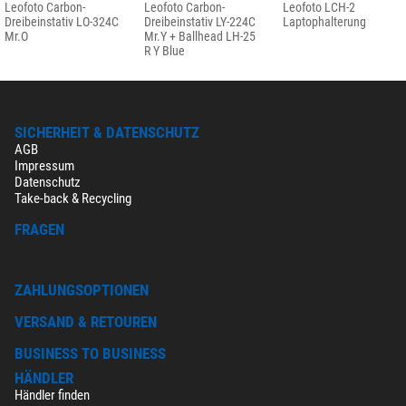
Leofoto Carbon-
Leofoto Carbon-
Leofoto LCH-2
Dreibeinstativ LO-324C
Dreibeinstativ LY-224C
Laptophalterung
Mr.O
Mr.Y + Ballhead LH-25
R Y Blue
SICHERHEIT & DATENSCHUTZ
AGB
Impressum
Datenschutz
Take-back & Recycling
FRAGEN
ZAHLUNGSOPTIONEN
VERSAND & RETOUREN
BUSINESS TO BUSINESS
HÄNDLER
Händler finden