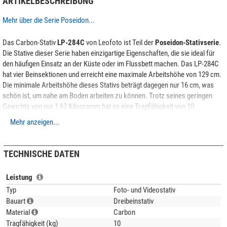
ARTIKELBESCHREIBUNG
Mehr über die Serie Poseidon...
Das Carbon-Stativ
LP-284C
von Leofoto ist Teil der
Poseidon-Stativserie
.
Die Stative dieser Serie haben einzigartige Eigenschaften, die sie ideal für
den häufigen Einsatz an der Küste oder im Flussbett machen. Das LP-284C
hat vier Beinsektionen und erreicht eine maximale Arbeitshöhe von 129 cm.
Die minimale Arbeitshöhe dieses Stativs beträgt dagegen nur 16 cm, was
schön ist, um nahe am Boden arbeiten zu können. Trotz seines geringen
Gewichts von nur 1,62 Kilogramm hat es eine Tragfähigkeit von 10
Kilogramm.
Mehr anzeigen...
Der
Kugelkopf LH-30
hat eine Tragfähigkeit von
15 Kilogramm
. Das wird
durch den großen Kugeldurchmesser von 30 Millimeter erreicht, der mit
TECHNISCHE DATEN
einer Toleranz von 0,01 Millimeter gefertigt wurde. So kann der Kugelkopf
auch hohe Massen leicht bewegen und sicher klemmen. Der Kugelkopf
Leistung
selbst wiegt nur 310 Gramm.
Typ
Foto- und Videostativ
Der Basisdurchmesser des Kugelkopfs beträgt 47 Millimeter, seine Höhe 78
Bauart
Dreibeinstativ
Millimeter. Der Anschluss an das Stativ erfolgt über ein 3/8-Zoll-
Material
Carbon
Fotogewinde.
Tragfähigkeit (kg)
10