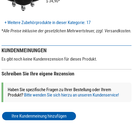
Allgemein
$ 34,90*
werden auf modernsten
CNC-Maschinen
aus dem vollen Material gefräst
Serie
Poseidon
und sind dadurch deutlich
stabiler als Gußteile
. Auch hier macht Leofoto
Farbe
blau (blue)
keine Kompromisse!
Gewicht (kg)
1,55
+ Weitere Zubehörprodukte in dieser Kategorie: 17
*
Alle Preise inklusive der gesetzlichen Mehrwertsteuer, zzgl. Versandkosten.
Unser Expertenkommentar:
Tipp:
Entdecken Sie unseren Magazinbeitrag
Kaufratgeber: Leofoto-
KUNDENMEINUNGEN
Stative
und lassen Sie sich von den Expertentipps inspirieren, um das
perfekte Stativ zu finden!
Es gibt noch keine Kundenrezension für dieses Produkt.
(Stefan Taube)
Schreiben Sie Ihre eigene Rezension
Haben Sie spezifische Fragen zu Ihrer Bestellung oder Ihrem
Produkt?
Bitte wenden Sie sich hierzu an unseren Kundenservice!
Ihre Kundenmeinung hinzufügen