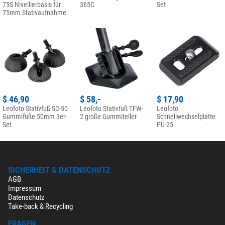
75S Nivellierbasis für
365C
Set
75mm Stativaufnahme
$ 46,90
$ 58,-
$ 17,90
Leofoto Stativfuß SC-50
Leofoto Stativfuß TFW-
Leofoto
Gummifüße 50mm 3er-
2 große Gummiteller
Schnellwechselplatte
Set
PU-25
SICHERHEIT & DATENSCHUTZ
AGB
Impressum
Datenschutz
Take-back & Recycling
FRAGEN