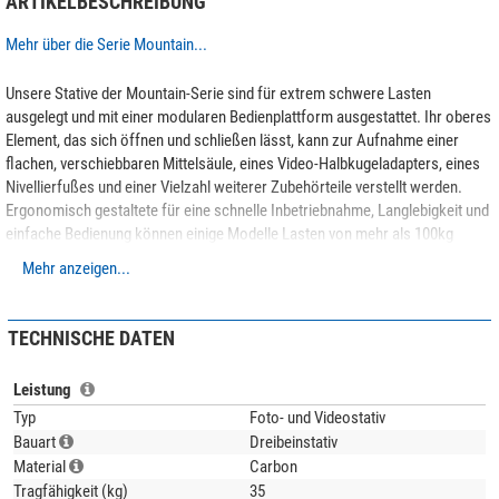
ARTIKELBESCHREIBUNG
Mehr über die Serie Mountain...
Unsere Stative der Mountain-Serie sind für extrem schwere Lasten
ausgelegt und mit einer modularen Bedienplattform ausgestattet. Ihr oberes
Element, das sich öffnen und schließen lässt, kann zur Aufnahme einer
flachen, verschiebbaren Mittelsäule, eines Video-Halbkugeladapters, eines
Nivellierfußes und einer Vielzahl weiterer Zubehörteile verstellt werden.
Ergonomisch gestaltete für eine schnelle Inbetriebnahme, Langlebigkeit und
einfache Bedienung können einige Modelle Lasten von mehr als 100kg
aufnehmen!
Mehr anzeigen...
Unser Expertenkommentar:
TECHNISCHE DATEN
Tipp:
Entdecken Sie unseren Magazinbeitrag
Kaufratgeber: Leofoto-
Leistung
Stative
und lassen Sie sich von den Expertentipps inspirieren, um das
perfekte Stativ zu finden!
Typ
Foto- und Videostativ
Bauart
Dreibeinstativ
(Stefan Taube)
Material
Carbon
Tragfähigkeit (kg)
35