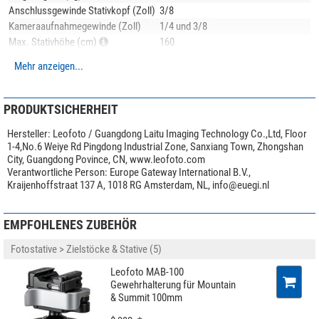
Anschlussgewinde Stativkopf (Zoll)
3/8
Kameraaufnahmegewinde (Zoll)
1/4 und 3/8
Max. Stativhöhe (cm)
160
Transportlänge (cm)
62,5
Mehr anzeigen...
Stativbeinauszug (-fach)
3
Stativbeinauszugsverstellung
Drehverschluss
Stativfuß
Gummifuß/Spike-Kombination
PRODUKTSICHERHEIT
Anwendungsgebiete
Foto
Hersteller:
Leofoto / Guangdong Laitu Imaging Technology Co.,Ltd, Floor
1-4,No.6 Weiye Rd Pingdong Industrial Zone, Sanxiang Town, Zhongshan
Besonderheiten
City, Guangdong Povince, CN, www.leofoto.com
Mittelsäule
ja
Verantwortliche Person:
Europe Gateway International B.V.,
Stativkopf im Lieferumfang
nein
Kraijenhoffstraat 137 A, 1018 RG Amsterdam, NL,
info@euegi.nl
Ablageplatte
nein
Transporttasche im Lieferumfang
ja
EMPFOHLENES ZUBEHÖR
Videoneiger
nein
Fotostative > Zielstöcke & Stative (5)
Allgemein
Leofoto MAB-100
Serie
Mountain
Gewehrhalterung für Mountain
Farbe
schwarz
& Summit 100mm
Gewicht (kg)
2,79