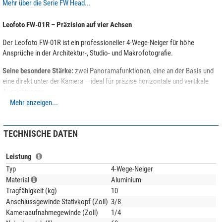
Mehr über die Serie FW Head...
Leofoto FW-01R – Präzision auf vier Achsen
Der Leofoto FW-01R ist ein professioneller 4-Wege-Neiger für höhe
Ansprüche in der Architektur-, Studio- und Makrofotografie.
Seine besondere Stärke:
zwei Panoramafunktionen, eine an der Basis und
eine direkt unter der Kamera – ideal für präzise horizontale und vertikale
Ausrichtungen.
Mehr anzeigen...
Dank
Friktionseinstellung
mit konstantem Widerstand lässt sich jede
Neigung und Drehung kontrolliert bewegen – perfekt für millimetergenaue
Bildkompositionen. Gerade bei der Architekturfotografie sorgt der
TECHNISCHE DATEN
einstellbare Widerstand für die nötige Stabilität bei der Feinausrichtung.
Leistung
Ein cleveres Plus für den Transport: Die
Bediengriffe sind einklappbar
– so
passt der Neiger problemlos in jede Tasche und entkräftet das
Typ
4-Wege-Neiger
Hauptargument gegen Mehrwege-Neiger: die sperrige Bauform.
Material
Aluminium
Tragfähigkeit (kg)
10
Anschlussgewinde Stativkopf (Zoll)
3/8
Kameraaufnahmegewinde (Zoll)
1/4