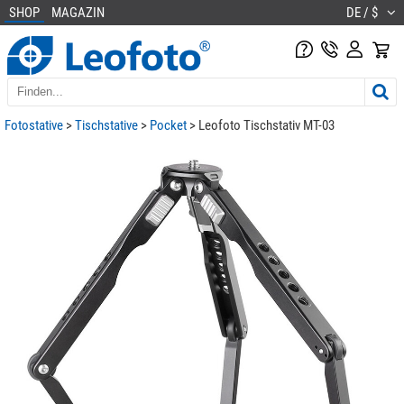
SHOP
MAGAZIN
DE / $
Fotostative
>
Tischstative
>
Pocket
> Leofoto Tischstativ MT-03