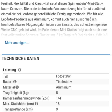
Freiheit, Flexibilität und Kreativität setzt dieses Spinnenbein"-Mini-Stativ
kaum Grenzen. Die erste technische Voraussetzung hierfür ist zunächst
einmal die bei Leofoto generell übliche Fertigungsmethode. Wie für alle
Leofoto-Produkte aus Aluminium, kommt auch hier ausschließlich
hochbelastbares Flugzeugaluminium zum Einsatz, das auf extrem genaue
Weise CNC-gefräst wird. Im Falle dieses Mini-Stativs folgt auch noch eine
fast vollständige Schwarz-Eloxierung. 5 kg Tragkraft (bei direkt auf die ¼"-
Schraube aufgesetzter Kamera) sind das Resultat aus hochwertigem
Mehr anzeigen...
Material und präziser Herstellungsweise. 162 g Gewicht verteilen sich auf
143 mm geschlossener Länge. Die Arbeitshöhe beträgt maximal 186 mm
und minimal 35 mm.
TECHNISCHE DATEN
Leistung
Typ
Fotostativ
Bauart
Tischstativ
Material
Aluminium
Tragfähigkeit (kg)
5
Kameraaufnahmegewinde (Zoll)
1/4
Max. Stativhöhe (cm)
18
Transportlänge (cm)
9