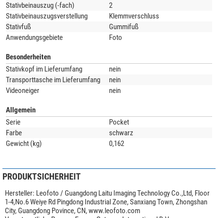
Stativbeinauszug (-fach)
2
Stativbeinauszugsverstellung
Klemmverschluss
Stativfuß
Gummifuß
Für die Metallteile verwendet Leofoto die hochwertige
6061-T6 Aluminium-
Anwendungsgebiete
Foto
Legierung
mit Magnesium und Silizium als Legierungsbestandteile. Dieses
korrosionsbeständige Material zeichnet sich durch hohe Festigkeit und gute
Besonderheiten
Zähigkeit aus. Die Streckgrenze ist vergleichbar mit Baustahl. Alle Teile
Stativkopf im Lieferumfang
nein
werden auf modernsten
CNC-Maschinen
aus dem vollen Material gefräst
Transporttasche im Lieferumfang
nein
und sind dadurch deutlich
stabiler als Gußteile
. Auch hier macht Leofoto
Videoneiger
nein
keine Kompromisse!
Allgemein
Serie
Pocket
Farbe
schwarz
Gewicht (kg)
0,162
PRODUKTSICHERHEIT
Hersteller:
Leofoto / Guangdong Laitu Imaging Technology Co.,Ltd, Floor
1-4,No.6 Weiye Rd Pingdong Industrial Zone, Sanxiang Town, Zhongshan
City, Guangdong Povince, CN, www.leofoto.com