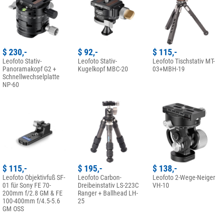
$ 230,-
$ 92,-
$ 115,-
Leofoto Stativ-
Leofoto Stativ-
Leofoto Tischstativ MT-
Panoramakopf G2 +
Kugelkopf MBC-20
03+MBH-19
Schnellwechselplatte
NP-60
$ 115,-
$ 195,-
$ 138,-
Leofoto Objektivfuß SF-
Leofoto Carbon-
Leofoto 2-Wege-Neiger
01 für Sony FE 70-
Dreibeinstativ LS-223C
VH-10
200mm f/2.8 GM & FE
Ranger + Ballhead LH-
100-400mm f/4.5-5.6
25
GM OSS