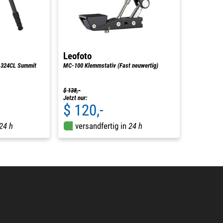
Leofoto
M-324CL Summit
MC-100 Klemmstativ (Fast neuwertig)
$ 138,-
Jetzt nur:
$ 120,-
24 h
versandfertig in
24 h