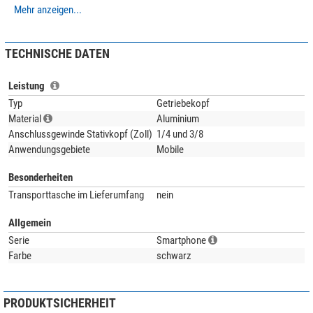
robustem, schwarz eloxiertem Flugzeugaluminium hergestellt, ist der PC-
Mehr anzeigen...
90II äußerst stabil und langlebig. Ohne weiteres anpaßbar an praktisch alle
Smartphone-Modelle des Weltmarkts ist er außerdem.
TECHNISCHE DATEN
Leistung
Typ
Getriebekopf
Material
Aluminium
Anschlussgewinde Stativkopf (Zoll)
1/4 und 3/8
Anwendungsgebiete
Mobile
Besonderheiten
Transporttasche im Lieferumfang
nein
Allgemein
Serie
Smartphone
Farbe
schwarz
PRODUKTSICHERHEIT