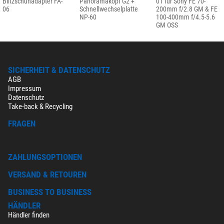
Blitzschuhadapter FA-
Panoramakopf G2 +
01 für Sony FE 70-
06
Schnellwechselplatte
200mm f/2.8 GM & FE
NP-60
100-400mm f/4.5-5.6
GM OSS
SICHERHEIT & DATENSCHUTZ
AGB
Impressum
Datenschutz
Take-back & Recycling
FRAGEN
ZAHLUNGSOPTIONEN
VERSAND & RETOUREN
BUSINESS TO BUSINESS
HÄNDLER
Händler finden