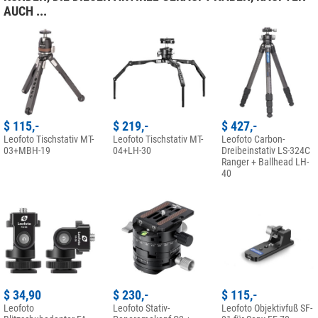
AUCH ...
$ 115,-
$ 219,-
$ 427,-
Leofoto Tischstativ MT-
Leofoto Tischstativ MT-
Leofoto Carbon-
03+MBH-19
04+LH-30
Dreibeinstativ LS-324C
Ranger + Ballhead LH-
40
$ 34,90
$ 230,-
$ 115,-
Leofoto
Leofoto Stativ-
Leofoto Objektivfuß SF-