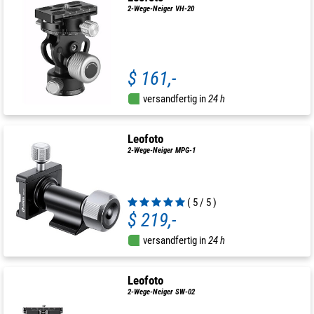
2-Wege-Neiger VH-20
$ 161,-
versandfertig in
24 h
Leofoto
2-Wege-Neiger MPG-1
( 5 / 5 )
$ 219,-
versandfertig in
24 h
Leofoto
2-Wege-Neiger SW-02