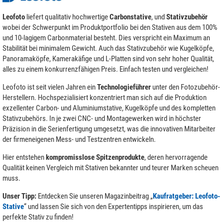
Leofoto
liefert qualitativ hochwertige
Carbonstative
, und
Stativzubehör
wobei der Schwerpunkt im Produktportfolio bei den Stativen aus dem 100%
und 10-lagigem Carbonmaterial besteht. Dies verspricht ein Maximum an
Stabilität bei minimalem Gewicht. Auch das Stativzubehör wie Kugelköpfe,
Panoramaköpfe, Kamerakäfige und L-Platten sind von sehr hoher Qualität,
alles zu einem konkurrenzfähigen Preis. Einfach testen und vergleichen!
Leofoto ist seit vielen Jahren ein
Technologieführer
unter den Fotozubehör-
Herstellern. Hochspezialisiert konzentriert man sich auf die Produktion
exzellenter Carbon- und Aluminiumstative, Kugelköpfe und des kompletten
Stativzubehörs. In je zwei CNC- und Montagewerken wird in höchster
Präzision in die Serienfertigung umgesetzt, was die innovativen Mitarbeiter
der firmeneigenen Mess- und Testzentren entwickeln.
Hier entstehen
kompromisslose Spitzenprodukte
, deren hervorragende
Qualität keinen Vergleich mit Stativen bekannter und teurer Marken scheuen
muss.
Unser Tipp:
Entdecken Sie unseren Magazinbeitrag „
Kaufratgeber: Leofoto-
Stative
“ und lassen Sie sich von den Expertentipps inspirieren, um das
perfekte Stativ zu finden!