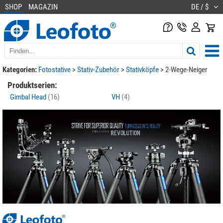
SHOP
MAGAZIN
DE / $
Kategorien:
Fotostative
>
Stativ-Zubehör
>
Stativköpfe
>
2-Wege-Neiger
Produktserien:
Gimbal Head
(16)
VH
(4)