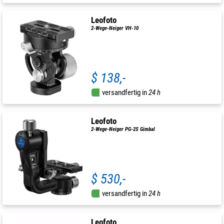
Leofoto
2-Wege-Neiger VH-10
$ 138,-
versandfertig in
24 h
Leofoto
2-Wege-Neiger PG-2S Gimbal
$ 530,-
versandfertig in
24 h
Leofoto