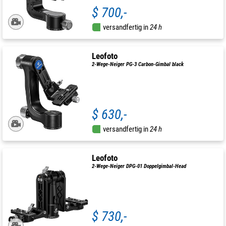
$ 700,-
versandfertig in
24 h
Leofoto
2-Wege-Neiger PG-3 Carbon-Gimbal black
$ 630,-
versandfertig in
24 h
Leofoto
2-Wege-Neiger DPG-01 Doppelgimbal-Head
$ 730,-