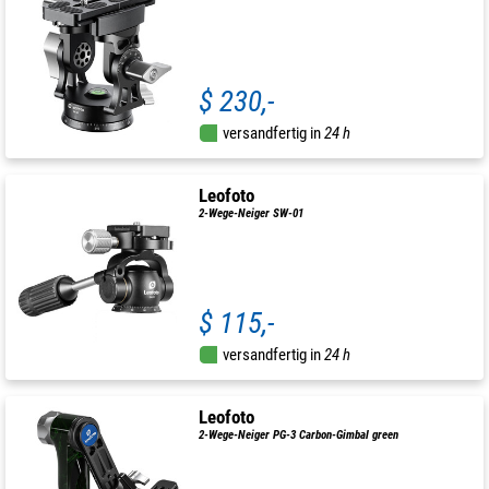
$ 230,-
versandfertig in
24 h
Leofoto
2-Wege-Neiger SW-01
$ 115,-
versandfertig in
24 h
Leofoto
2-Wege-Neiger PG-3 Carbon-Gimbal green