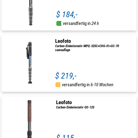
$ 184,-
versandfertig in
24 h
Leofoto
Carbon-Einbeinstativ MPQ-325C+CHG-01+SC-70
camouflage
$ 219,-
versandfertig in
6-10 Wochen
Leofoto
Carbon-Einbeinstativ GO-125