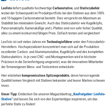
Leofoto
liefert qualitativ hochwertige
Carbonstative
, und
Stativzubehör
wobei der Schwerpunkt im Produktportfolio bei den Stativen aus dem 100%
und 10-lagigem Carbonmaterial besteht. Dies verspricht ein Maximum an
Stabilität bei minimalem Gewicht. Auch das Stativzubehör wie Kugelköpfe,
Panoramaköpfe, Kamerakäfige und L-Platten sind von sehr hoher Qualität,
alles zu einem konkurrenzfähigen Preis. Einfach testen und vergleichen!
Leofoto ist seit vielen Jahren ein
Technologieführer
unter den Fotozubehör-
Herstellern. Hochspezialisiert konzentriert man sich auf die Produktion
exzellenter Carbon- und Aluminiumstative, Kugelköpfe und des kompletten
Stativzubehörs. In je zwei CNC- und Montagewerken wird in höchster
Präzision in die Serienfertigung umgesetzt, was die innovativen Mitarbeiter
der firmeneigenen Mess- und Testzentren entwickeln.
Hier entstehen
kompromisslose Spitzenprodukte
, deren hervorragende
Qualität keinen Vergleich mit Stativen bekannter und teurer Marken scheuen
muss.
Unser Tipp:
Entdecken Sie unseren Magazinbeitrag „
Kaufratgeber: Leofoto-
Stative
“ und lassen Sie sich von den Expertentipps inspirieren, um das
perfekte Stativ zu finden!