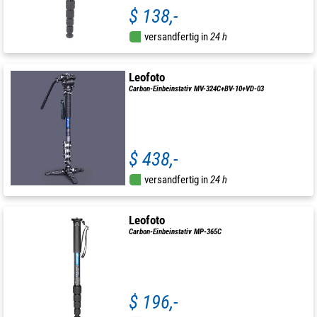
$ 138,-
versandfertig in
24 h
Leofoto
Carbon-Einbeinstativ MV-324C+BV-10+VD-03
$ 438,-
versandfertig in
24 h
Leofoto
Carbon-Einbeinstativ MP-365C
$ 196,-