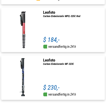
Leofoto
Carbon-Einbeinstativ MPQ-325C Red
$ 184,-
versandfertig in
24 h
Leofoto
Carbon-Einbeinstativ MF-323C
$ 230,-
versandfertig in
24 h