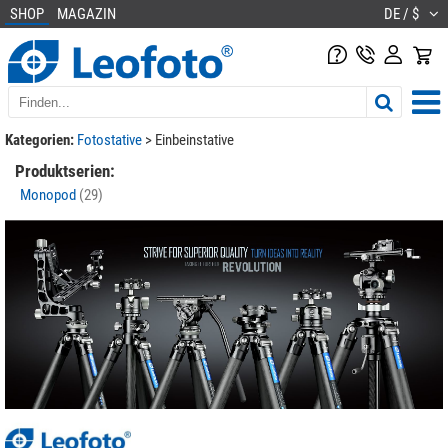
SHOP
MAGAZIN
DE / $
Kategorien:
Fotostative
>
Einbeinstative
Produktserien:
Monopod
(29)