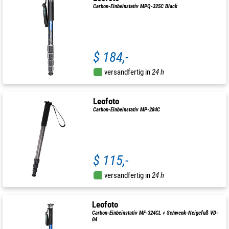
Carbon-Einbeinstativ MPQ-325C Black
$ 184,-
versandfertig in
24 h
Leofoto
Carbon-Einbeinstativ MP-284C
$ 115,-
versandfertig in
24 h
Leofoto
Carbon-Einbeinstativ MF-324CL + Schwenk-Neigefuß VD-
04