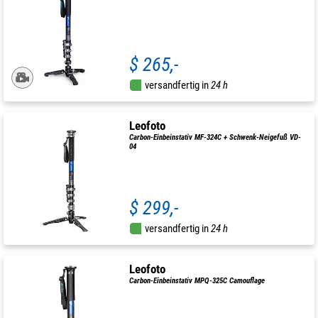
$ 265,-
versandfertig in
24 h
Leofoto
Carbon-Einbeinstativ MF-324C + Schwenk-Neigefuß VD-
04
$ 299,-
versandfertig in
24 h
Leofoto
Carbon-Einbeinstativ MPQ-325C Camouflage