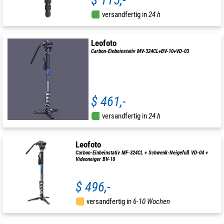
$ 115,-
versandfertig in
24 h
Leofoto
Carbon-Einbeinstativ MV-324CL+BV-10+VD-03
$ 461,-
versandfertig in
24 h
Leofoto
Carbon-Einbeinstativ MF-324CL + Schwenk-Neigefuß VD-04 +
Videoneiger BV-10
$ 496,-
versandfertig in
6-10 Wochen